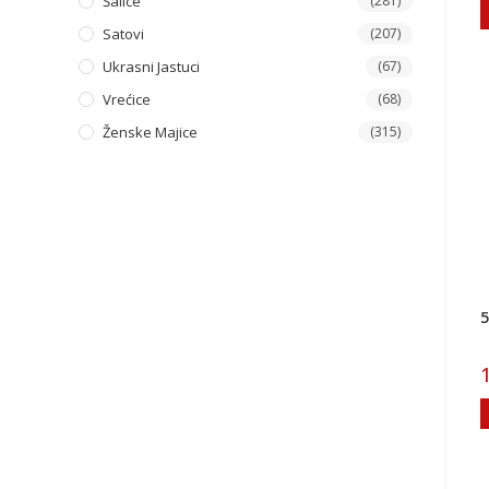
Šalice
(281)
Satovi
(207)
Ukrasni Jastuci
(67)
Vrećice
(68)
Ženske Majice
(315)
5