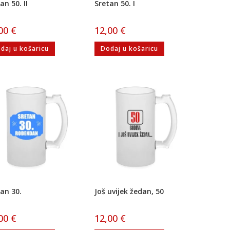
an 50. II
Sretan 50. I
,00
€
12,00
€
daj u košaricu
Dodaj u košaricu
an 30.
Još uvijek žedan, 50
,00
€
12,00
€