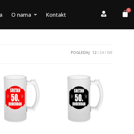
a
O nama
Kontakt
POGLEDAJ:
12
24
SVE