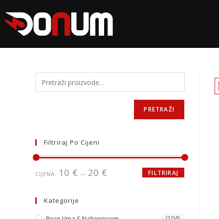
PRETRAŽI
Filtriraj Po Cijeni
10 €
20 €
FILTRIRAJ
CIJENA:
—
Kategorije
Boce Vina S Naljepnicom
(104)