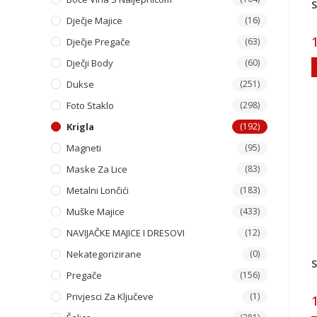
S
Dječje Majice
(16)
Dječje Pregače
(63)
Dječji Body
(60)
Dukse
(251)
Foto Staklo
(298)
Krigla
(192)
Magneti
(95)
Maske Za Lice
(83)
Metalni Lončići
(183)
Muške Majice
(433)
NAVIJAČKE MAJICE I DRESOVI
(12)
Nekategorizirane
(0)
S
Pregače
(156)
Privjesci Za Ključeve
(1)