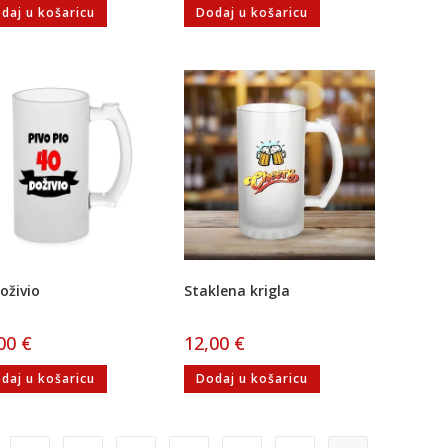
daj u košaricu
Dodaj u košaricu
oživio
Staklena krigla
,00
€
12,00
€
daj u košaricu
Dodaj u košaricu