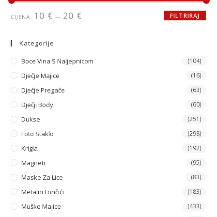
10 €
20 €
FILTRIRAJ
CIJENA:
—
Kategorije
Boce Vina S Naljepnicom
(104)
Dječje Majice
(16)
Dječje Pregače
(63)
Dječji Body
(60)
Dukse
(251)
Foto Staklo
(298)
Krigla
(192)
Magneti
(95)
Maske Za Lice
(83)
Metalni Lončići
(183)
Muške Majice
(433)