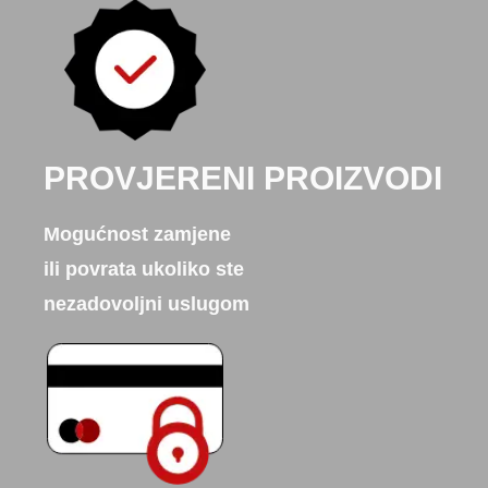
PROVJERENI PROIZVODI
Mogućnost zamjene
ili povrata ukoliko ste
nezadovoljni uslugom