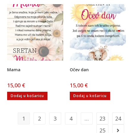
Mama
Očev dan
15,00
€
15,00
€
Dodaj u košaricu
Dodaj u košaricu
1
2
3
4
…
23
24
25