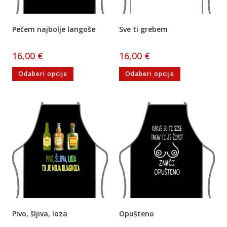
Pečem najbolje langoše
Sve ti grebem
16,00
€
16,00
€
Odaberi opcije
Odaberi opcije
Pivo, šljiva, loza
Opušteno