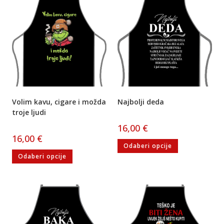
Volim kavu, cigare i možda
Najbolji deda
troje ljudi
16,00
€
16,00
€
Odaberi opcije
Odaberi opcije