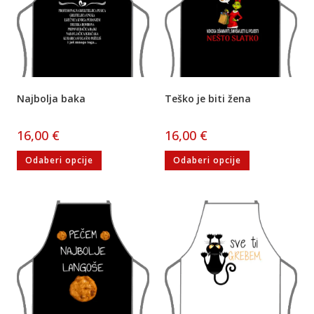
Najbolja baka
Teško je biti žena
16,00
€
16,00
€
Odaberi opcije
Odaberi opcije