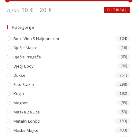
10 €
20 €
FILTRIRAJ
CIJENA:
—
Kategorije
Boce Vina S Naljepnicom
(104)
Dječje Majice
(16)
Dječje Pregače
(63)
Dječji Body
(60)
Dukse
(251)
Foto Staklo
(298)
Krigla
(192)
Magneti
(95)
Maske Za Lice
(83)
Metalni Lončići
(183)
Muške Majice
(433)