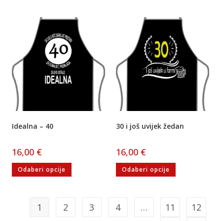
Idealna – 40
30 i još uvijek žedan
16,00
€
16,00
€
Odaberi opcije
Odaberi opcije
1
2
3
4
…
11
12