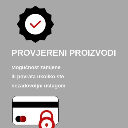
PROVJERENI PROIZVODI
Mogućnost zamjene
ili povrata ukoliko ste
nezadovoljni uslugom