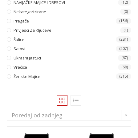
NAVIJAČKE MAJICE I DRESOVI
(12)
Nekategorizirane
(0)
Pregače
(156)
Privjesci Za Ključeve
(1)
Šalice
(281)
Satovi
(207)
Ukrasni Jastuci
(67)
Vrećice
(68)
Ženske Majice
(315)
Poredaj od zadnjeg