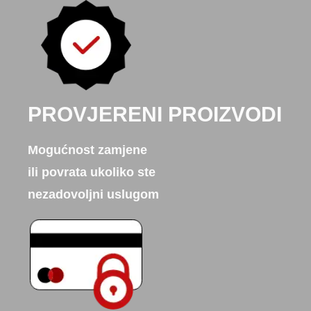
PROVJERENI PROIZVODI
Mogućnost zamjene
ili povrata ukoliko ste
nezadovoljni uslugom