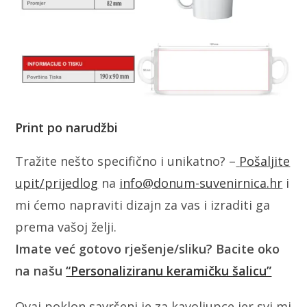
Print po narudžbi
Tražite nešto specifično i unikatno? –
Pošaljite
upit/prijedlog
na
info@donum-suvenirnica.hr
i
mi ćemo napraviti dizajn za vas i izraditi ga
prema vašoj želji.
Imate već gotovo rješenje/sliku? Bacite oko
na našu
“Personaliziranu keramičku šalicu”
Ovaj poklon savršeni je za kavoljupce jer svi mi