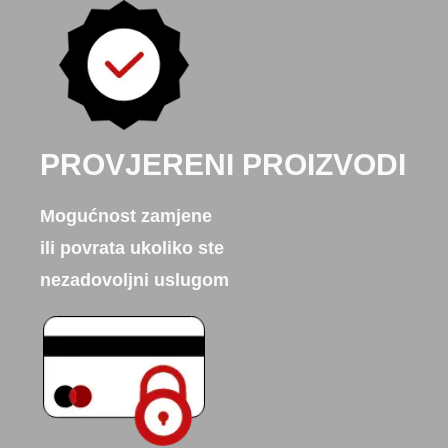
PROVJERENI PROIZVODI
Mogućnost zamjene
ili povrata ukoliko ste
nezadovoljni uslugom