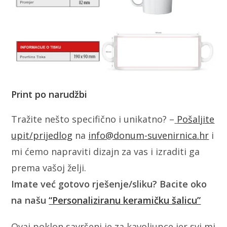
Print po narudžbi
Tražite nešto specifično i unikatno? –
Pošaljite
upit/prijedlog
na
info@donum-suvenirnica.hr
i
mi ćemo napraviti dizajn za vas i izraditi ga
prema vašoj želji.
Imate već gotovo rješenje/sliku? Bacite oko
na našu
“Personaliziranu keramičku šalicu”
Ovaj poklon savršeni je za kavoljupce jer svi mi