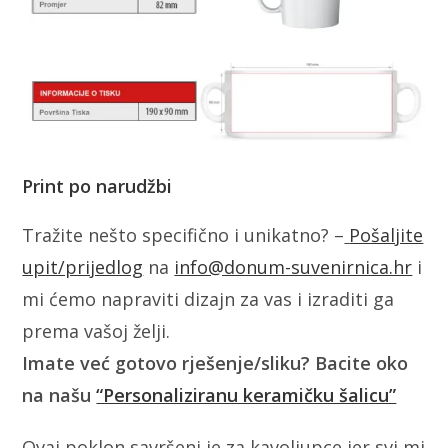
Print po narudžbi
Tražite nešto specifično i unikatno? –
Pošaljite
upit/prijedlog
na
info@donum-suvenirnica.hr
i
mi ćemo napraviti dizajn za vas i izraditi ga
prema vašoj želji.
Imate već gotovo rješenje/sliku? Bacite oko
na našu
“Personaliziranu keramičku šalicu”
Ovaj poklon savršeni je za kavoljupce jer svi mi