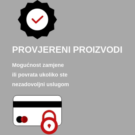
PROVJERENI PROIZVODI
Mogućnost zamjene
ili povrata ukoliko ste
nezadovoljni uslugom