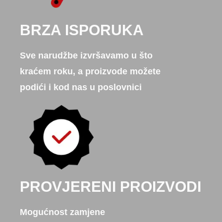
BRZA ISPORUKA
Sve narudžbe izvršavamo u što
kraćem roku, a proizvode možete
podići i kod nas u poslovnici
PROVJERENI PROIZVODI
Mogućnost zamjene