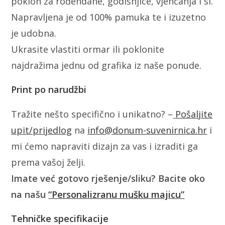
poklon za rođendane, godišnjice, vjenčanja i sl.
Napravljena je od 100% pamuka te i izuzetno
je udobna.
Ukrasite vlastiti ormar ili poklonite
najdražima jednu od grafika iz naše ponude.
Print po narudžbi
Tražite nešto specifično i unikatno? –
Pošaljite
upit/prijedlog
na
info@donum-suvenirnica.hr
i
mi ćemo napraviti dizajn za vas i izraditi ga
prema vašoj želji.
Imate već gotovo rješenje/sliku? Bacite oko
na našu
“Personalizranu mušku majicu”
Tehničke specifikacije