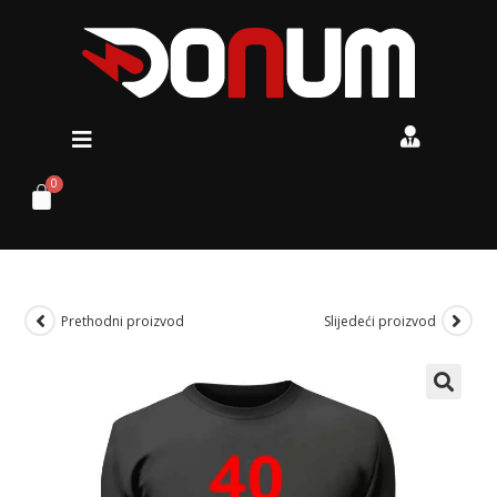
Prethodni proizvod
Slijedeći proizvod