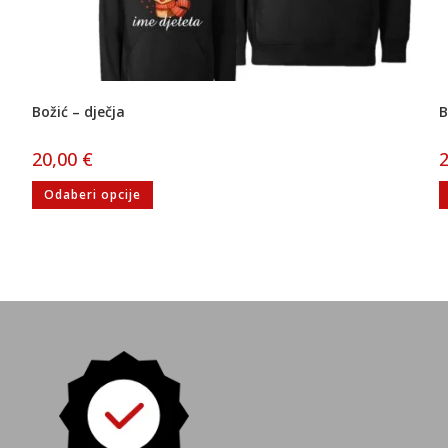
Božić – dječja
B
20,00
€
Odaberi opcije