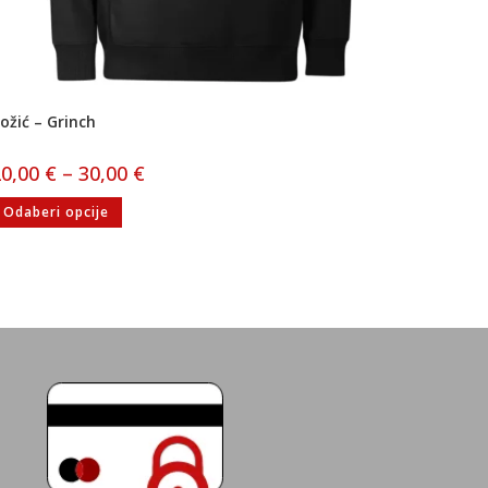
ožić – Grinch
20,00
€
–
30,00
€
Odaberi opcije