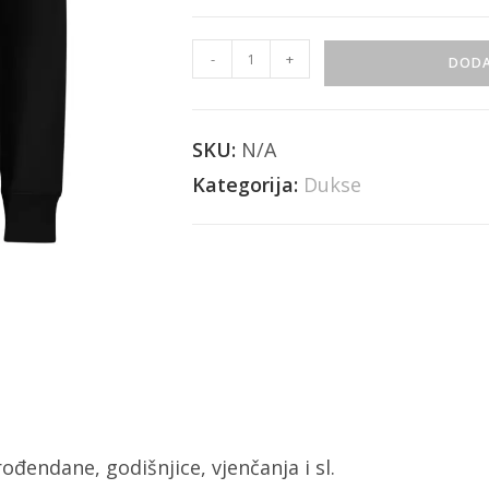
-
+
DODA
SKU:
N/A
Kategorija:
Dukse
ođendane, godišnjice, vjenčanja i sl.