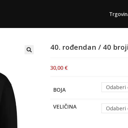
Trgovin
40. rođendan / 40 bro
30,00
€
Odaberi 
BOJA
VELIČINA
Odaberi 