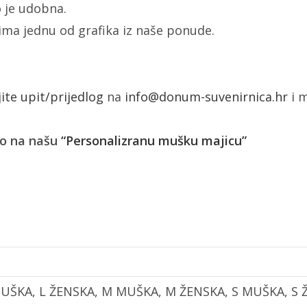
 je udobna.
žima jednu od grafika iz naše ponude.
jite upit/prijedlog
na
info@donum-suvenirnica.hr
i m
ko na našu
“Personalizranu mušku majicu”
MUŠKA, L ŽENSKA, M MUŠKA, M ŽENSKA, S MUŠKA, S 