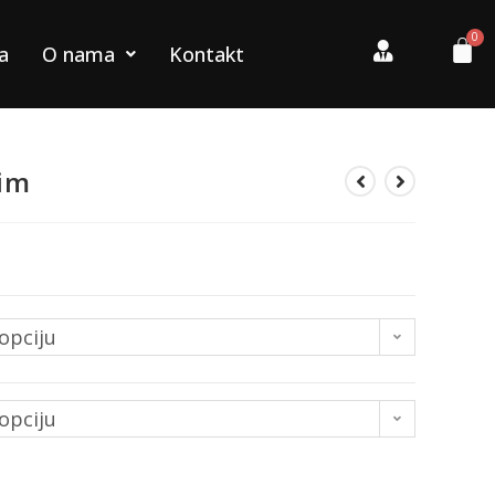
a
O nama
Kontakt
jim
opciju
opciju