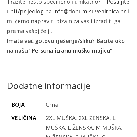
Tražite nešto specifično i unikatno? –
Pošaljite
upit/prijedlog
na
info@donum-suvenirnica.hr
i
mi ćemo napraviti dizajn za vas i izraditi ga
prema vašoj želji.
Imate već gotovo rješenje/sliku? Bacite oko
na našu
“Personalizranu mušku majicu”
Dodatne informacije
BOJA
Crna
VELIČINA
2XL MUŠKA, 2XL ŽENSKA, L
MUŠKA, L ŽENSKA, M MUŠKA,