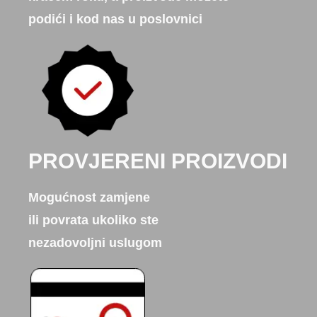
podići i kod nas u poslovnici
PROVJERENI PROIZVODI
Mogućnost zamjene
ili povrata ukoliko ste
nezadovoljni uslugom