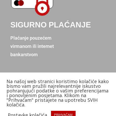
SIGURNO PLAĆANJE
Plaćanje pouzećem
virmanom ili internet
bankarstvom
Na našoj web stranici koristimo kolačiće kako
Copyright © 2026. Donum d.o.o.
bismo vam pružili najrelevantnije iskustvo
pohranjujući podatke o vašim preferencijama
Izradio: KB Studios
i ponovljenim posjetama. Klikom na
"Prihvaćam" pristajete na upotrebu SVIH
kolačića.
Postavke kolačića
PRIHVAĆAM