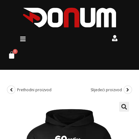
Prethodni proizvod
Slijedeći proizvod