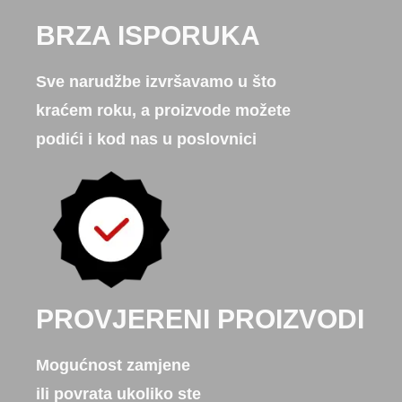
BRZA ISPORUKA
Sve narudžbe izvršavamo u što
kraćem roku, a proizvode možete
podići i kod nas u poslovnici
PROVJERENI PROIZVODI
Mogućnost zamjene
ili povrata ukoliko ste