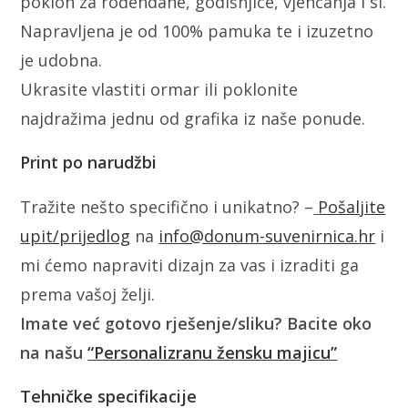
poklon za rođendane, godišnjice, vjenčanja i sl.
Napravljena je od 100% pamuka te i izuzetno
je udobna.
Ukrasite vlastiti ormar ili poklonite
najdražima jednu od grafika iz naše ponude.
Print po narudžbi
Tražite nešto specifično i unikatno? –
Pošaljite
upit/prijedlog
na
info@donum-suvenirnica.hr
i
mi ćemo napraviti dizajn za vas i izraditi ga
prema vašoj želji.
Imate već gotovo rješenje/sliku? Bacite oko
na našu
“Personalizranu žensku majicu”
Tehničke specifikacije