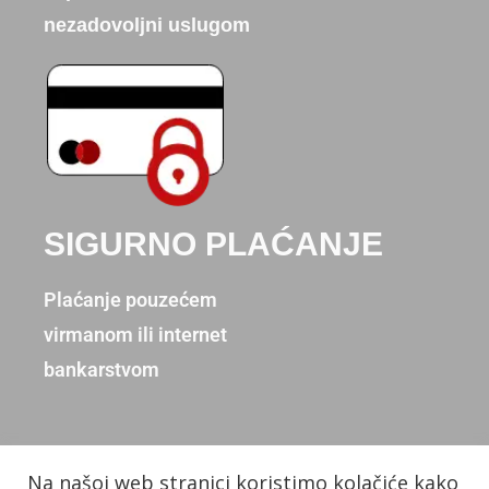
nezadovoljni uslugom
SIGURNO PLAĆANJE
Plaćanje pouzećem
virmanom ili internet
bankarstvom
Na našoj web stranici koristimo kolačiće kako
Copyright © 2026. Donum d.o.o.