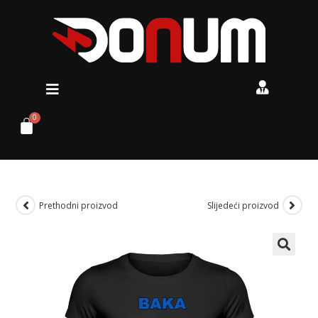
Prethodni proizvod
Slijedeći proizvod