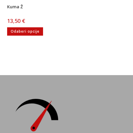
Kuma Ž
13,50
€
Odaberi opcije