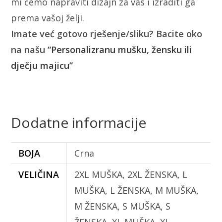
mi ćemo napraviti dizajn za vas i izraditi ga
prema vašoj želji.
Imate već gotovo rješenje/sliku? Bacite oko
na našu
“Personalizranu mušku, žensku ili
dječju majicu”
Dodatne informacije
BOJA
Crna
VELIČINA
2XL MUŠKA, 2XL ŽENSKA, L
MUŠKA, L ŽENSKA, M MUŠKA,
M ŽENSKA, S MUŠKA, S
ŽENSKA, XL MUŠKA, XL