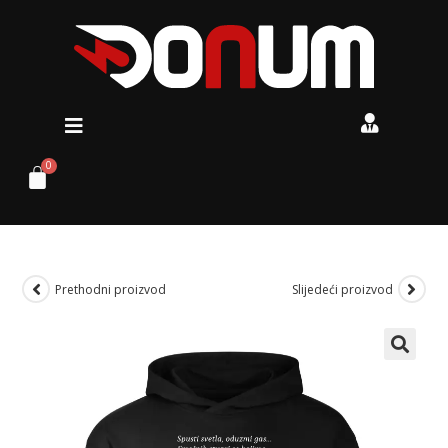
Prethodni proizvod
Slijedeći proizvod