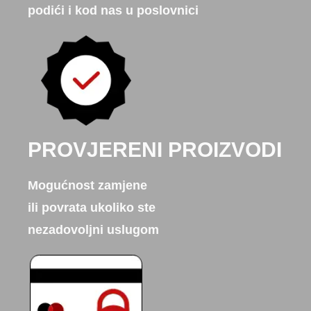
podići i kod nas u poslovnici
PROVJERENI PROIZVODI
Mogućnost zamjene
ili povrata ukoliko ste
nezadovoljni uslugom