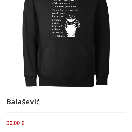
Balašević
30,00
€