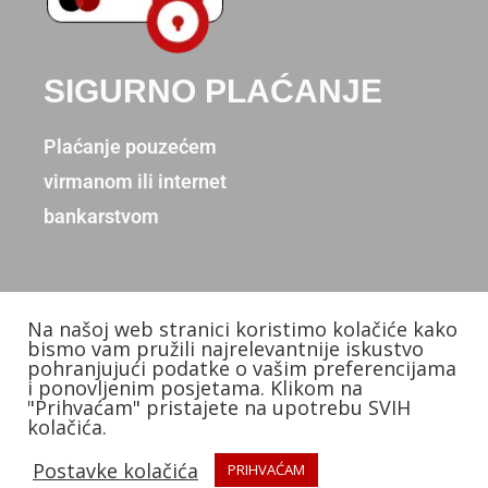
SIGURNO PLAĆANJE
Plaćanje pouzećem
virmanom ili internet
bankarstvom
Na našoj web stranici koristimo kolačiće kako
Copyright © 2026. Donum d.o.o.
bismo vam pružili najrelevantnije iskustvo
pohranjujući podatke o vašim preferencijama
Izradio: KB Studios
i ponovljenim posjetama. Klikom na
"Prihvaćam" pristajete na upotrebu SVIH
kolačića.
Postavke kolačića
PRIHVAĆAM