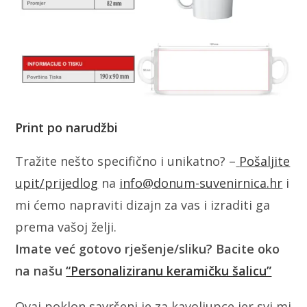
Print po narudžbi
Tražite nešto specifično i unikatno? –
Pošaljite
upit/prijedlog
na
info@donum-suvenirnica.hr
i
mi ćemo napraviti dizajn za vas i izraditi ga
prema vašoj želji.
Imate već gotovo rješenje/sliku? Bacite oko
na našu
“Personaliziranu keramičku šalicu”
Ovaj poklon savršeni je za kavoljupce jer svi mi