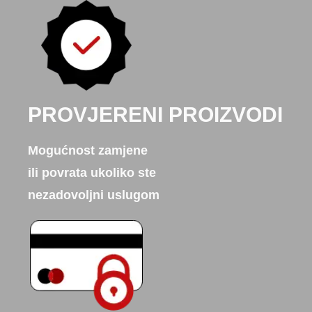
PROVJERENI PROIZVODI
Mogućnost zamjene
ili povrata ukoliko ste
nezadovoljni uslugom