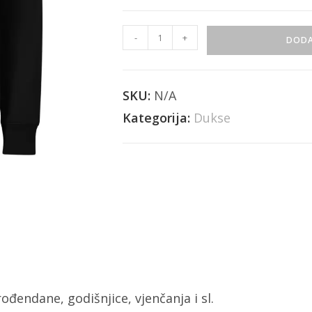
-
+
DODA
SKU:
N/A
Kategorija:
Dukse
ođendane, godišnjice, vjenčanja i sl.