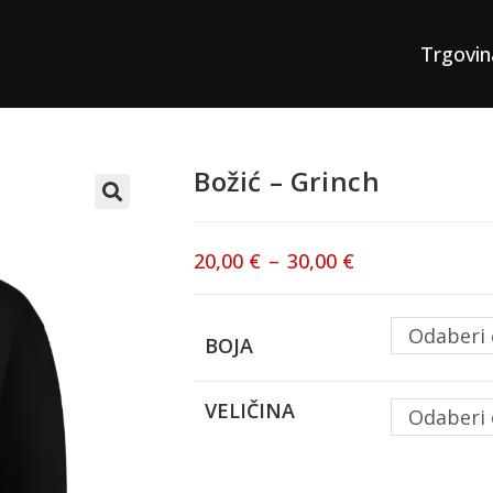
Trgovin
Božić – Grinch
20,00
€
–
30,00
€
Odaberi 
BOJA
VELIČINA
Odaberi 