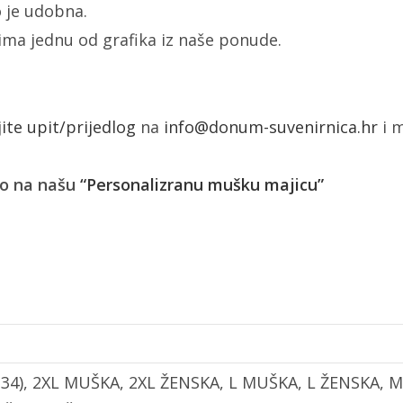
 je udobna.
žima jednu od grafika iz naše ponude.
jite upit/prijedlog
na
info@donum-suvenirnica.hr
i m
ko na našu
“Personalizranu mušku majicu”
, 8 (134), 2XL MUŠKA, 2XL ŽENSKA, L MUŠKA, L ŽENSKA