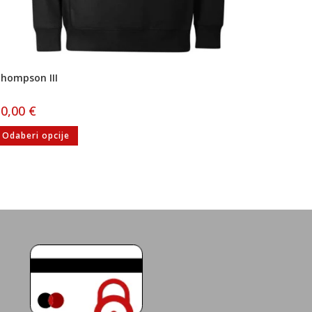
hompson III
30,00
€
Odaberi opcije