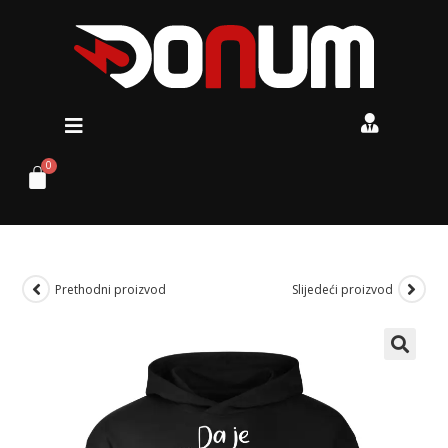
Prethodni proizvod
Slijedeći proizvod