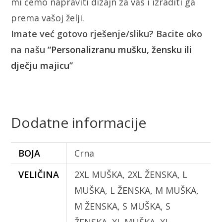
mi ćemo napraviti dizajn za vas i izraditi ga
prema vašoj želji.
Imate već gotovo rješenje/sliku? Bacite oko
na našu
“Personalizranu mušku, žensku ili
dječju majicu”
Dodatne informacije
BOJA
Crna
VELIČINA
2XL MUŠKA, 2XL ŽENSKA, L
MUŠKA, L ŽENSKA, M MUŠKA,
M ŽENSKA, S MUŠKA, S
ŽENSKA, XL MUŠKA, XL