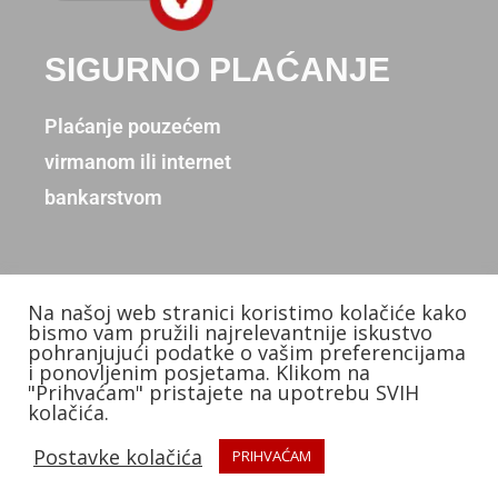
SIGURNO PLAĆANJE
Plaćanje pouzećem
virmanom ili internet
bankarstvom
Na našoj web stranici koristimo kolačiće kako
Copyright © 2026. Donum d.o.o.
bismo vam pružili najrelevantnije iskustvo
pohranjujući podatke o vašim preferencijama
Izradio: KB Studios
i ponovljenim posjetama. Klikom na
"Prihvaćam" pristajete na upotrebu SVIH
kolačića.
Postavke kolačića
PRIHVAĆAM