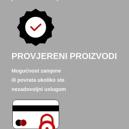
PROVJERENI PROIZVODI
Mogućnost zamjene
ili povrata ukoliko ste
nezadovoljni uslugom