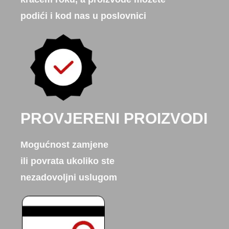
podići i kod nas u poslovnici
PROVJERENI PROIZVODI
Mogućnost zamjene
ili povrata ukoliko ste
nezadovoljni uslugom