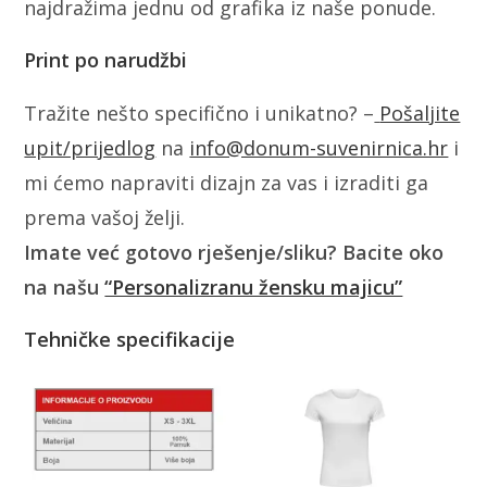
najdražima jednu od grafika iz naše ponude.
Print po narudžbi
Tražite nešto specifično i unikatno? –
Pošaljite
upit/prijedlog
na
info@donum-suvenirnica.hr
i
mi ćemo napraviti dizajn za vas i izraditi ga
prema vašoj želji.
Imate već gotovo rješenje/sliku? Bacite oko
na našu
“Personalizranu žensku majicu”
Tehničke specifikacije