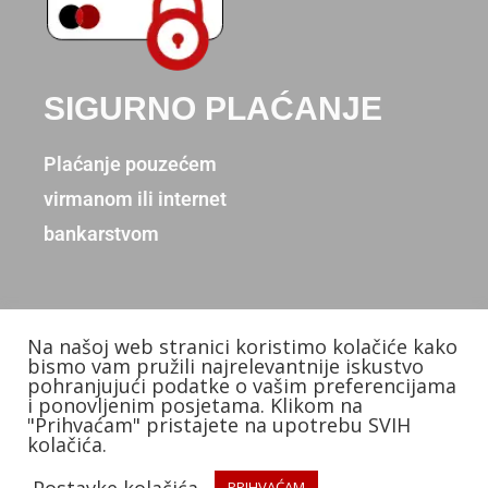
SIGURNO PLAĆANJE
Plaćanje pouzećem
virmanom ili internet
bankarstvom
Na našoj web stranici koristimo kolačiće kako
Copyright © 2026. Donum d.o.o.
bismo vam pružili najrelevantnije iskustvo
pohranjujući podatke o vašim preferencijama
Izradio: KB Studios
i ponovljenim posjetama. Klikom na
"Prihvaćam" pristajete na upotrebu SVIH
kolačića.
Postavke kolačića
PRIHVAĆAM