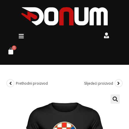
Prethodni proizvod
Slijedeći proizvod