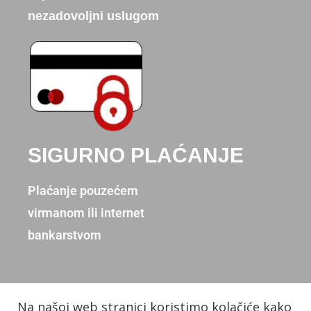
nezadovoljni uslugom
SIGURNO PLAĆANJE
Plaćanje pouzećem
virmanom ili internet
bankarstvom
Na našoj web stranici koristimo kolačiće kako
Copyright © 2026. Donum d.o.o.