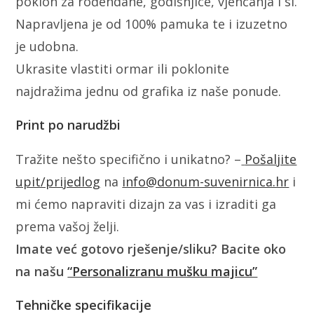
poklon za rođendane, godišnjice, vjenčanja i sl.
Napravljena je od 100% pamuka te i izuzetno
je udobna.
Ukrasite vlastiti ormar ili poklonite
najdražima jednu od grafika iz naše ponude.
Print po narudžbi
Tražite nešto specifično i unikatno? –
Pošaljite
upit/prijedlog
na
info@donum-suvenirnica.hr
i
mi ćemo napraviti dizajn za vas i izraditi ga
prema vašoj želji.
Imate već gotovo rješenje/sliku? Bacite oko
na našu
“Personalizranu mušku majicu”
Tehničke specifikacije