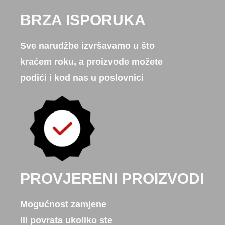
BRZA ISPORUKA
Sve narudžbe izvršavamo u što
kraćem roku, a proizvode možete
podići i kod nas u poslovnici
PROVJERENI PROIZVODI
Mogućnost zamjene
ili povrata ukoliko ste