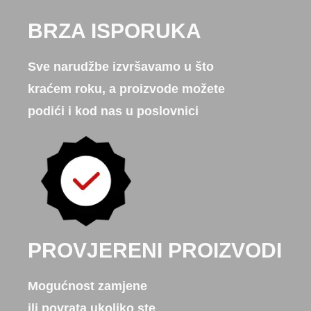
BRZA ISPORUKA
Sve narudžbe izvršavamo u što
kraćem roku, a proizvode možete
podići i kod nas u poslovnici
PROVJERENI PROIZVODI
Mogućnost zamjene
ili povrata ukoliko ste