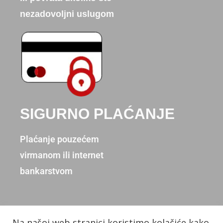
nezadovoljni uslugom
SIGURNO PLAĆANJE
Plaćanje pouzećem
virmanom ili internet
bankarstvom
Na našoj web stranici koristimo kolačiće kako