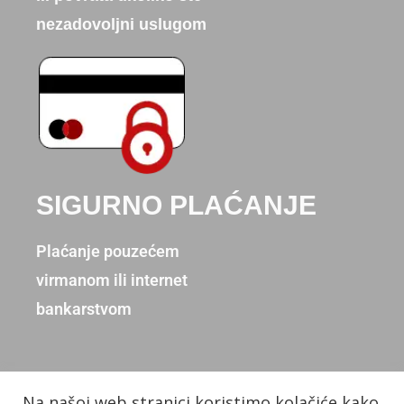
nezadovoljni uslugom
SIGURNO PLAĆANJE
Plaćanje pouzećem
virmanom ili internet
bankarstvom
Na našoj web stranici koristimo kolačiće kako