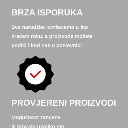
BRZA ISPORUKA
Sve narudžbe izvršavamo u što
kraćem roku, a proizvode možete
podići i kod nas u poslovnici
PROVJERENI PROIZVODI
Mogućnost zamjene
ili povrata ukoliko ste