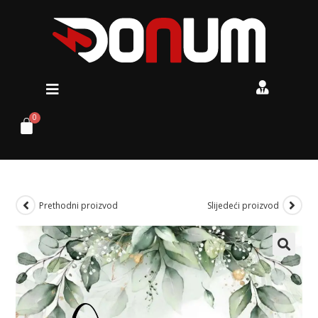
Prethodni proizvod
Slijedeći proizvod