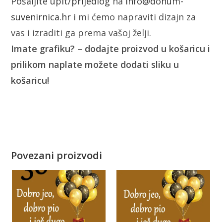
Pošaljite upit/prijedlog
na
info@donum-
suvenirnica.hr
i mi ćemo napraviti dizajn za
vas i izraditi ga prema vašoj želji.
Imate grafiku? – dodajte proizvod u košaricu i
prilikom naplate možete dodati sliku u
košaricu!
Povezani proizvodi