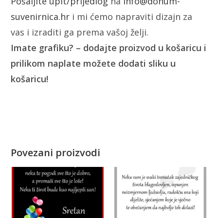
Pošaljite upit/prijedlog
na
info@donum-
suvenirnica.hr
i mi ćemo napraviti dizajn za
vas i izraditi ga prema vašoj želji.
Imate grafiku? – dodajte proizvod u košaricu i
prilikom naplate možete dodati sliku u
košaricu!
Povezani proizvodi