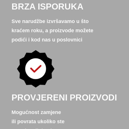
BRZA ISPORUKA
Sve narudžbe izvršavamo u što
kraćem roku, a proizvode možete
podići i kod nas u poslovnici
PROVJERENI PROIZVODI
Mogućnost zamjene
ili povrata ukoliko ste