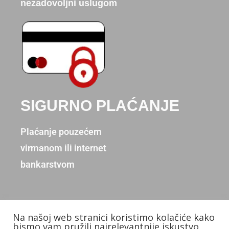
nezadovoljni uslugom
SIGURNO PLAĆANJE
Plaćanje pouzećem
virmanom ili internet
bankarstvom
Na našoj web stranici koristimo kolačiće kako
Copyright © 2026. Donum d.o.o.
bismo vam pružili najrelevantnije iskustvo