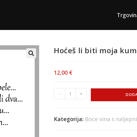
Trgovin
Hoćeš li biti moja ku
12,00
€
-
+
DODA
Kategorija:
Boce vina s naljep