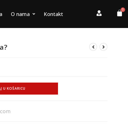
a
O nama
Kontakt
ma?
J U KOŠARICU
nicom