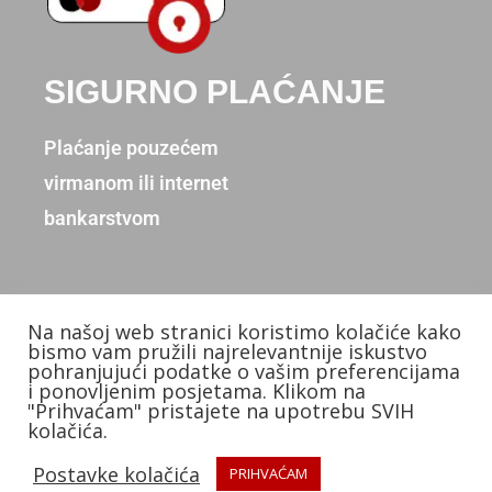
SIGURNO PLAĆANJE
Plaćanje pouzećem
virmanom ili internet
bankarstvom
Na našoj web stranici koristimo kolačiće kako
Copyright © 2026. Donum d.o.o.
bismo vam pružili najrelevantnije iskustvo
pohranjujući podatke o vašim preferencijama
Izradio: KB Studios
i ponovljenim posjetama. Klikom na
"Prihvaćam" pristajete na upotrebu SVIH
kolačića.
Postavke kolačića
PRIHVAĆAM