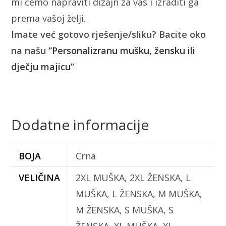
mi ćemo napraviti dizajn za vas i izraditi ga
prema vašoj želji.
Imate već gotovo rješenje/sliku? Bacite oko
na našu
“Personalizranu mušku, žensku ili
dječju majicu”
Dodatne informacije
BOJA
Crna
VELIČINA
2XL MUŠKA, 2XL ŽENSKA, L
MUŠKA, L ŽENSKA, M MUŠKA,
M ŽENSKA, S MUŠKA, S
ŽENSKA, XL MUŠKA, XL