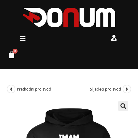
Prethodni proizvod
Slijedeći proizvod