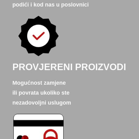
podići i kod nas u poslovnici
PROVJERENI PROIZVODI
Mogućnost zamjene
ili povrata ukoliko ste
nezadovoljni uslugom