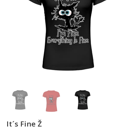
It´s Fine Ž