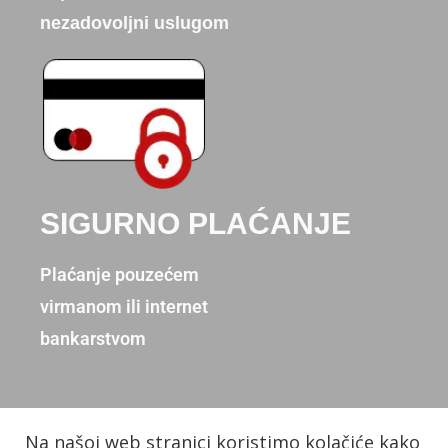
nezadovoljni uslugom
SIGURNO PLAĆANJE
Plaćanje pouzećem
virmanom ili internet
bankarstvom
Na našoj web stranici koristimo kolačiće kako
Copyright © 2026. Donum d.o.o.