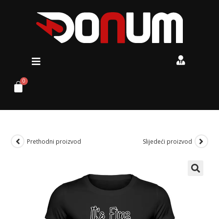
Prethodni proizvod
Slijedeći proizvod