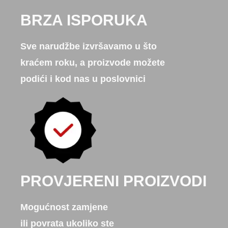
BRZA ISPORUKA
Sve narudžbe izvršavamo u što
kraćem roku, a proizvode možete
podići i kod nas u poslovnici
PROVJERENI PROIZVODI
Mogućnost zamjene
ili povrata ukoliko ste