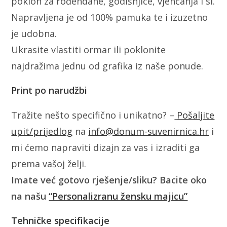
poklon za rođendane, godišnjice, vjenčanja i sl.
Napravljena je od 100% pamuka te i izuzetno
je udobna.
Ukrasite vlastiti ormar ili poklonite
najdražima jednu od grafika iz naše ponude.
Print po narudžbi
Tražite nešto specifično i unikatno? –
Pošaljite
upit/prijedlog
na
info@donum-suvenirnica.hr
i
mi ćemo napraviti dizajn za vas i izraditi ga
prema vašoj želji.
Imate već gotovo rješenje/sliku? Bacite oko
na našu
“Personalizranu žensku majicu”
Tehničke specifikacije