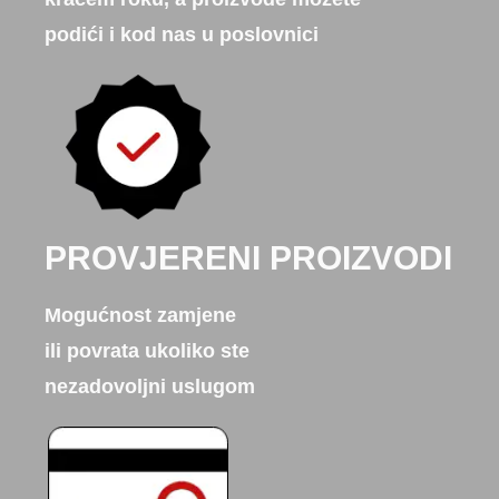
podići i kod nas u poslovnici
PROVJERENI PROIZVODI
Mogućnost zamjene
ili povrata ukoliko ste
nezadovoljni uslugom