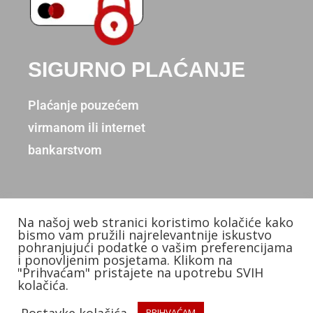
SIGURNO PLAĆANJE
Plaćanje pouzećem
virmanom ili internet
bankarstvom
Na našoj web stranici koristimo kolačiće kako
Copyright © 2026. Donum d.o.o.
bismo vam pružili najrelevantnije iskustvo
pohranjujući podatke o vašim preferencijama
Izradio: KB Studios
i ponovljenim posjetama. Klikom na
"Prihvaćam" pristajete na upotrebu SVIH
kolačića.
Postavke kolačića
PRIHVAĆAM