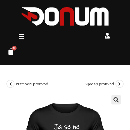
Prethodni proizvod
Slijedeći proizvod