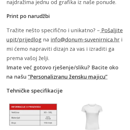
najdražima jednu od grafika iz naše ponude.
Print po narudžbi
Tražite nešto specifično i unikatno? –
Pošaljite
upit/prijedlog
na
info@donum-suvenirnica.hr
i
mi ćemo napraviti dizajn za vas i izraditi ga
prema vašoj želji.
Imate već gotovo rješenje/sliku? Bacite oko
na našu
“Personalizranu žensku majicu”
Tehničke specifikacije