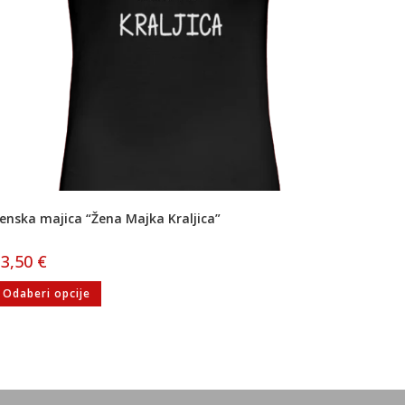
enska majica “Žena Majka Kraljica”
13,50
€
Odaberi opcije