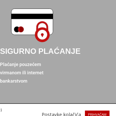
SIGURNO PLAĆANJE
Plaćanje pouzećem
virmanom ili internet
bankarstvom
i
Postavke kolačića
PRIHVAĆAM