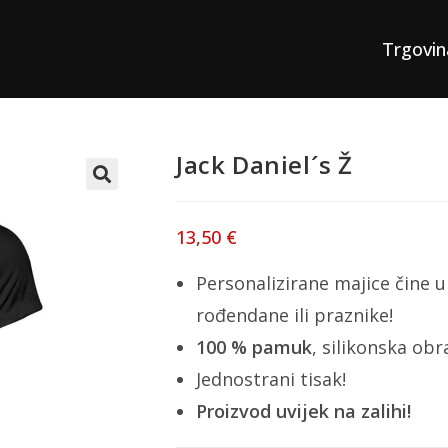
Trgovin
Jack Daniel´s Ž
13,50
€
Personalizirane majice čine u
rođendane ili praznike!
100 % pamuk
, silikonska ob
Jednostrani tisak!
Proizvod uvijek na zalihi!