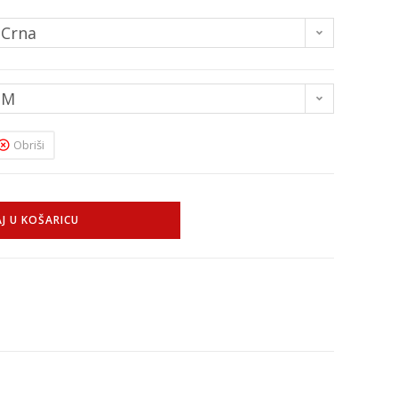
Crna
M
Obriši
J U KOŠARICU