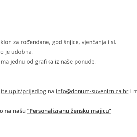
lon za rođendane, godišnjice, vjenčanja i sl.
o je udobna.
žima jednu od grafika iz naše ponude.
jite upit/prijedlog
na
info@donum-suvenirnica.hr
i m
ko na našu
“Personalizranu žensku majicu”