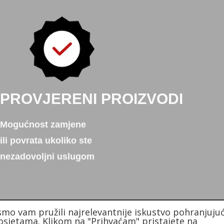
PROVJERENI PROIZVODI
Mogućnost zamjene
ili povrata ukoliko ste
nezadovoljni uslugom
smo vam pružili najrelevantnije iskustvo pohranjujuć
sjetama. Klikom na "Prihvaćam" pristajete na