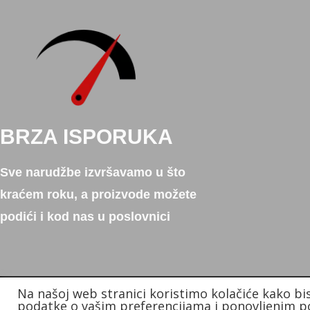
BRZA ISPORUKA
Sve narudžbe izvršavamo u što
kraćem roku, a proizvode možete
podići i kod nas u poslovnici
Na našoj web stranici koristimo kolačiće kako bi
Copyright © 2026. Donum d.o.o.
podatke o vašim preferencijama i ponovljenim po