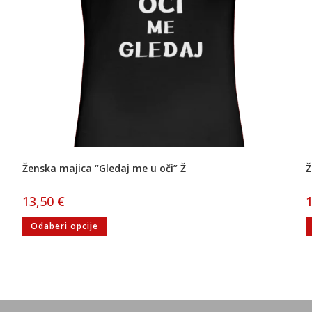
Ženska majica “Gledaj me u oči” Ž
Ž
13,50
€
Odaberi opcije