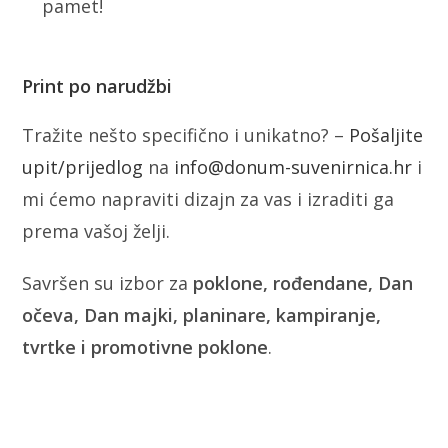
pamet!
Print po narudžbi
Tražite nešto specifično i unikatno? –
Pošaljite
upit/prijedlog
na
info@donum-suvenirnica.hr
i
mi ćemo napraviti dizajn za vas i izraditi ga
prema vašoj želji.
Savršen su izbor za
poklone, rođendane, Dan
očeva, Dan majki, planinare, kampiranje,
tvrtke i promotivne poklone
.