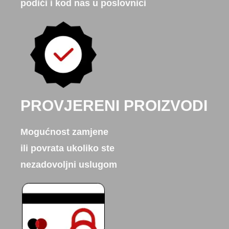
podići i kod nas u poslovnici
PROVJERENI PROIZVODI
Mogućnost zamjene
ili povrata ukoliko ste
nezadovoljni uslugom