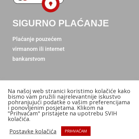
SIGURNO PLAĆANJE
Plaćanje pouzećem
virmanom ili internet
bankarstvom
Na našoj web stranici koristimo kolačiće kako
Copyright © 2026. Donum d.o.o.
bismo vam pružili najrelevantnije iskustvo
pohranjujući podatke o vašim preferencijama
Izradio: KB Studios
i ponovljenim posjetama. Klikom na
"Prihvaćam" pristajete na upotrebu SVIH
kolačića.
Postavke kolačića
PRIHVAĆAM