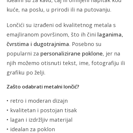
Idealni su za kavu, čaj ili omiljeni napitak kod
kuće, na poslu, u prirodi ili na putovanju.
Lončići su izrađeni od kvalitetnog metala s
emajliranom površinom, što ih čini
laganima,
čvrstima i dugotrajnima
. Posebno su
popularni za
personalizirane poklone
, jer na
njih možemo otisnuti tekst, ime, fotografiju ili
grafiku po želji.
Zašto odabrati metalni lončić?
• retro i moderan dizajn
• kvalitetan i postojan tisak
• lagan i izdržljiv materijal
• idealan za poklon