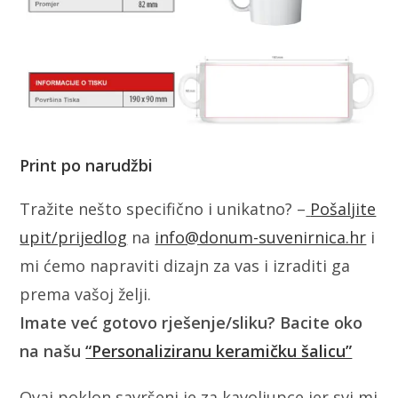
Print po narudžbi
Tražite nešto specifično i unikatno? –
Pošaljite
upit/prijedlog
na
info@donum-suvenirnica.hr
i
mi ćemo napraviti dizajn za vas i izraditi ga
prema vašoj želji.
Imate već gotovo rješenje/sliku? Bacite oko
na našu
“Personaliziranu keramičku šalicu”
Ovaj poklon savršeni je za kavoljupce jer svi mi