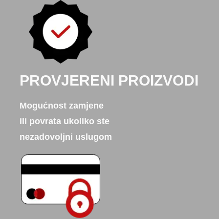
PROVJERENI PROIZVODI
Mogućnost zamjene
ili povrata ukoliko ste
nezadovoljni uslugom