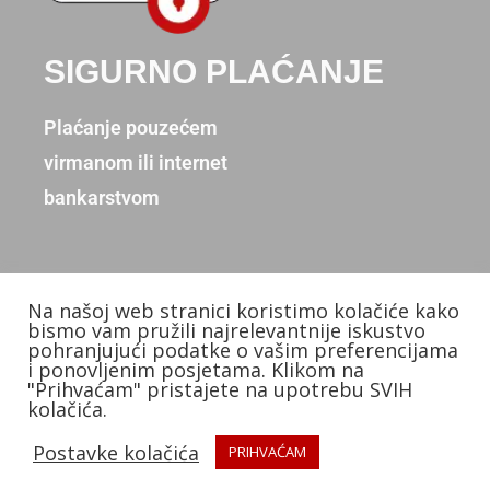
SIGURNO PLAĆANJE
Plaćanje pouzećem
virmanom ili internet
bankarstvom
Na našoj web stranici koristimo kolačiće kako
Copyright © 2026. Donum d.o.o.
bismo vam pružili najrelevantnije iskustvo
pohranjujući podatke o vašim preferencijama
Izradio: KB Studios
i ponovljenim posjetama. Klikom na
"Prihvaćam" pristajete na upotrebu SVIH
kolačića.
Postavke kolačića
PRIHVAĆAM