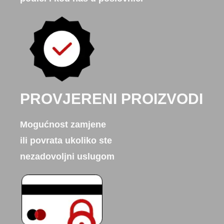
PROVJERENI PROIZVODI
Mogućnost zamjene
ili povrata ukoliko ste
nezadovoljni uslugom