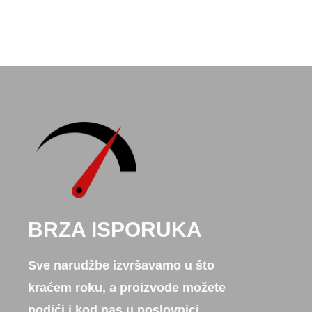
BRZA ISPORUKA
Sve narudžbe izvršavamo u što
kraćem roku, a proizvode možete
podići i kod nas u poslovnici