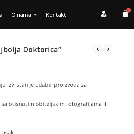
a
O nama
Kontakt
jbolja Doktorica”
ju izvrstan je odabir proizvoda za
 sa otisnutim obiteljskim fotografijama ili
tisak.