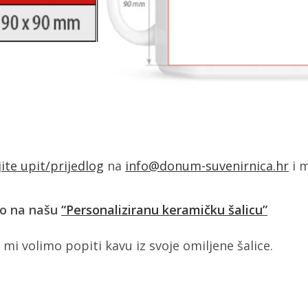
jite upit/prijedlog
na
info@donum-suvenirnica.hr
i m
ko na našu
“Personaliziranu keramičku šalicu”
 mi volimo popiti kavu iz svoje omiljene šalice.