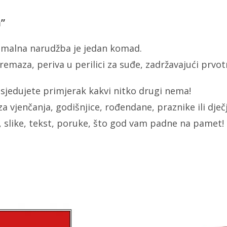
a”
inimalna narudžba je jedan komad.
emaza, periva u perilici za suđe, zadržavajući prvotni
sjedujete primjerak kakvi nitko drugi nema!
a vjenčanja, godišnjice, rođendane, praznike ili dječj
 slike, tekst, poruke, što god vam padne na pamet!