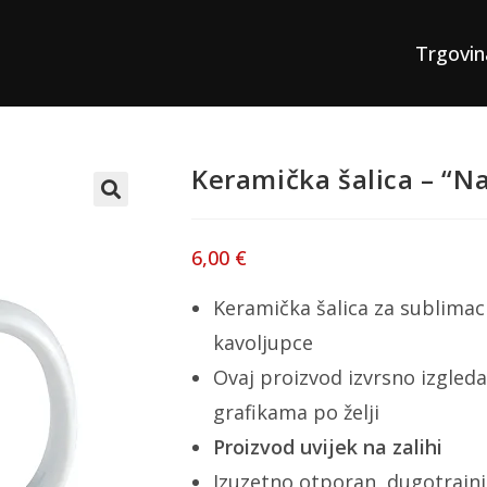
Trgovin
Keramička šalica – “Na
6,00
€
Keramička šalica za sublimaci
kavoljupce
Ovaj proizvod izvrsno izgleda
grafikama po želji
Proizvod uvijek na zalihi
Izuzetno otporan, dugotrajni 