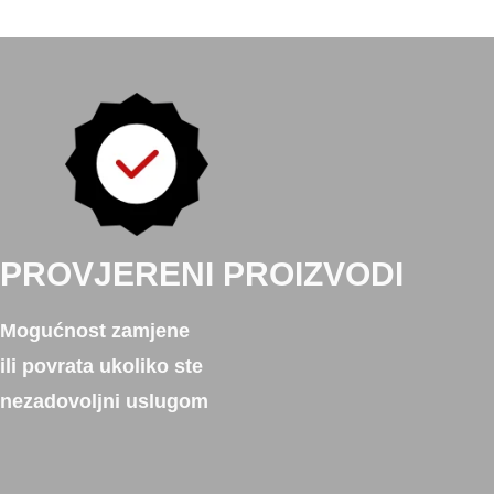
PROVJERENI PROIZVODI
Mogućnost zamjene
ili povrata ukoliko ste
nezadovoljni uslugom