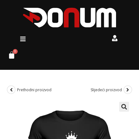
Prethodni proizvod
Slijedeći proizvod