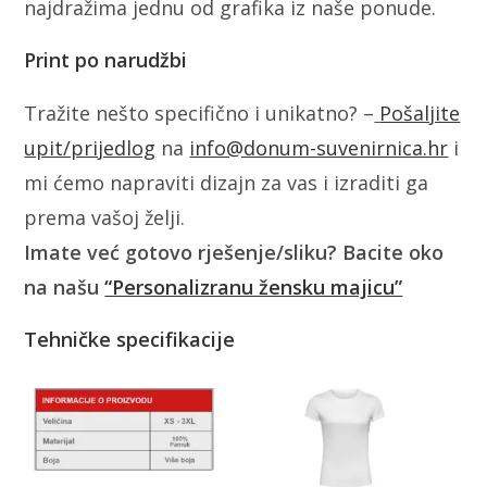
najdražima jednu od grafika iz naše ponude.
Print po narudžbi
Tražite nešto specifično i unikatno? –
Pošaljite
upit/prijedlog
na
info@donum-suvenirnica.hr
i
mi ćemo napraviti dizajn za vas i izraditi ga
prema vašoj želji.
Imate već gotovo rješenje/sliku? Bacite oko
na našu
“Personalizranu žensku majicu”
Tehničke specifikacije