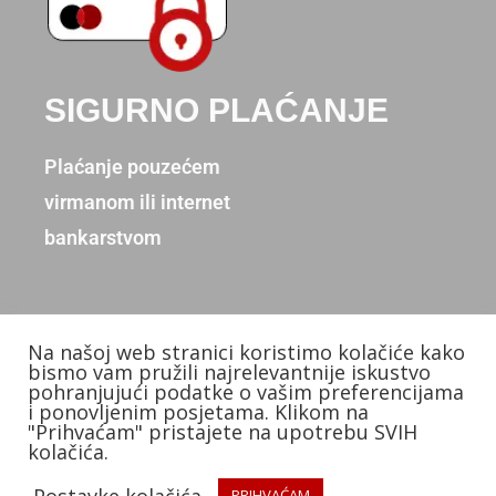
SIGURNO PLAĆANJE
Plaćanje pouzećem
virmanom ili internet
bankarstvom
Na našoj web stranici koristimo kolačiće kako
Copyright © 2026. Donum d.o.o.
bismo vam pružili najrelevantnije iskustvo
pohranjujući podatke o vašim preferencijama
Izradio: KB Studios
i ponovljenim posjetama. Klikom na
"Prihvaćam" pristajete na upotrebu SVIH
kolačića.
Postavke kolačića
PRIHVAĆAM