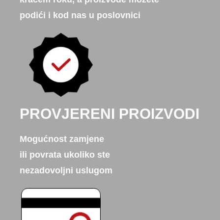
podići i kod nas u poslovnici
PROVJERENI PROIZVODI
Mogućnost zamjene
ili povrata ukoliko ste
nezadovoljni uslugom