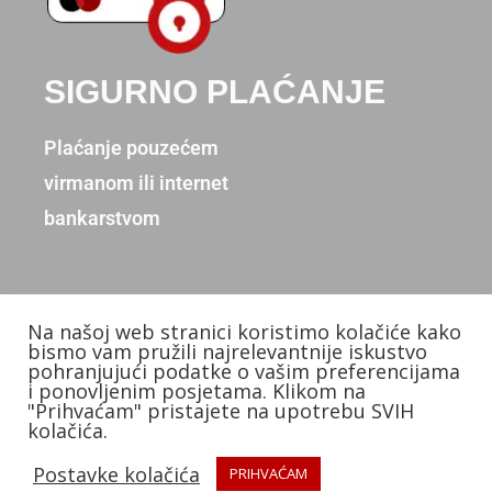
SIGURNO PLAĆANJE
Plaćanje pouzećem
virmanom ili internet
bankarstvom
Na našoj web stranici koristimo kolačiće kako
Copyright © 2026. Donum d.o.o.
bismo vam pružili najrelevantnije iskustvo
pohranjujući podatke o vašim preferencijama
Izradio: KB Studios
i ponovljenim posjetama. Klikom na
"Prihvaćam" pristajete na upotrebu SVIH
kolačića.
Postavke kolačića
PRIHVAĆAM