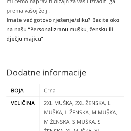
mi ćemo napraviti dizajn za vas i izraditi ga
prema vašoj želji.
Imate već gotovo rješenje/sliku? Bacite oko
na našu
“Personalizranu mušku, žensku ili
dječju majicu”
Dodatne informacije
BOJA
Crna
VELIČINA
2XL MUŠKA, 2XL ŽENSKA, L
MUŠKA, L ŽENSKA, M MUŠKA,
M ŽENSKA, S MUŠKA, S
ŽENSKA, XL MUŠKA, XL