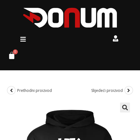
Prethodni proizvod
Slijedeći proizvod