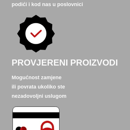
podići i kod nas u poslovnici
PROVJERENI PROIZVODI
Mogućnost zamjene
ili povrata ukoliko ste
nezadovoljni uslugom