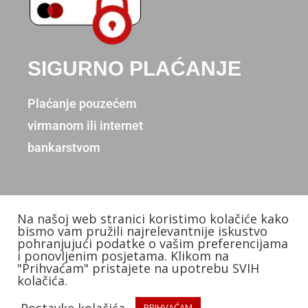
SIGURNO PLAĆANJE
Plaćanje pouzećem
virmanom ili internet
bankarstvom
Na našoj web stranici koristimo kolačiće kako
Copyright © 2026. Donum d.o.o.
bismo vam pružili najrelevantnije iskustvo
pohranjujući podatke o vašim preferencijama
Izradio: KB Studios
i ponovljenim posjetama. Klikom na
"Prihvaćam" pristajete na upotrebu SVIH
kolačića.
Postavke kolačića
PRIHVAĆAM