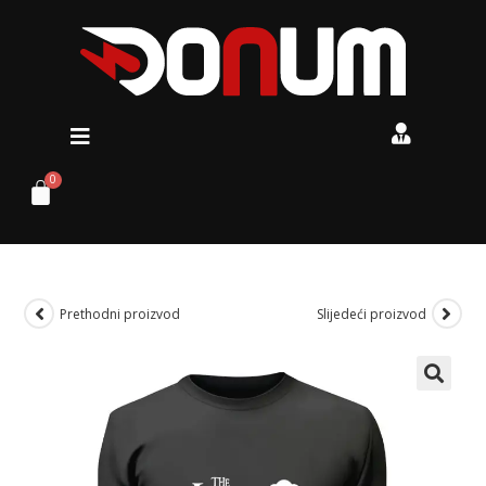
Prethodni proizvod
Slijedeći proizvod