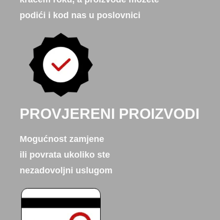
podići i kod nas u poslovnici
PROVJERENI PROIZVODI
Mogućnost zamjene
ili povrata ukoliko ste
nezadovoljni uslugom