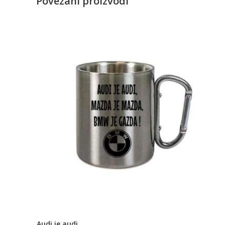
Povezani proizvodi
Audi je audi