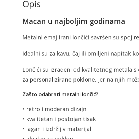
Opis
Macan u najboljim godinama
Metalni emajlirani lončići savršen su spoj
re
Idealni su za kavu, čaj ili omiljeni napitak k
Lončići su izrađeni od kvalitetnog metala s
za
personalizirane poklone
, jer na njih mož
Zašto odabrati metalni lončić?
• retro i moderan dizajn
• kvalitetan i postojan tisak
• lagan i izdržljiv materijal
• idealan za poklon