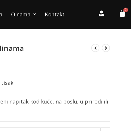
a
O nama
Kontakt
odinama
tisak.
ljeni napitak kod kuće, na poslu, u prirodi ili