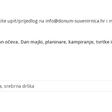
jite upit/prijedlog
na
info@donum-suvenirnica.hr
i m
n očeva, Dan majki, planinare, kampiranje, tvrtke
a, srebrna drška