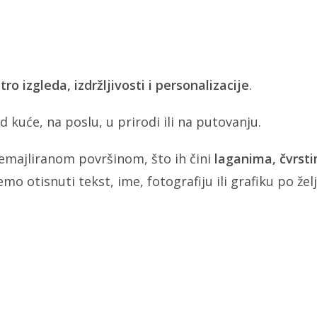
tro izgleda, izdržljivosti i personalizacije
.
od kuće, na poslu, u prirodi ili na putovanju.
 emajliranom površinom, što ih čini
laganima, čvrst
emo otisnuti tekst, ime, fotografiju ili grafiku po želj