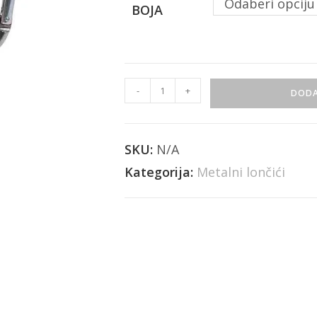
Odaberi opciju
BOJA
-
+
DODA
SKU:
N/A
Kategorija:
Metalni lončići