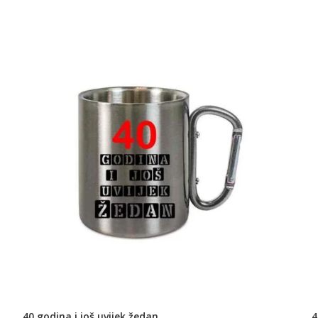
40 godina i još uvijek žedan
4