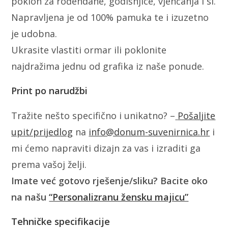
poklon za rođendane, godišnjice, vjenčanja i sl.
Napravljena je od 100% pamuka te i izuzetno
je udobna.
Ukrasite vlastiti ormar ili poklonite
najdražima jednu od grafika iz naše ponude.
Print po narudžbi
Tražite nešto specifično i unikatno? –
Pošaljite
upit/prijedlog
na
info@donum-suvenirnica.hr
i
mi ćemo napraviti dizajn za vas i izraditi ga
prema vašoj želji.
Imate već gotovo rješenje/sliku? Bacite oko
na našu
“Personalizranu žensku majicu”
Tehničke specifikacije