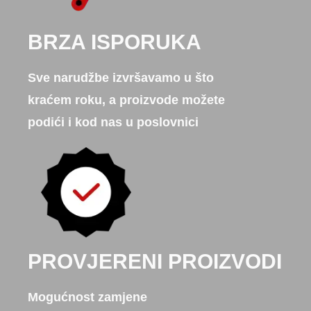
BRZA ISPORUKA
Sve narudžbe izvršavamo u što
kraćem roku, a proizvode možete
podići i kod nas u poslovnici
PROVJERENI PROIZVODI
Mogućnost zamjene