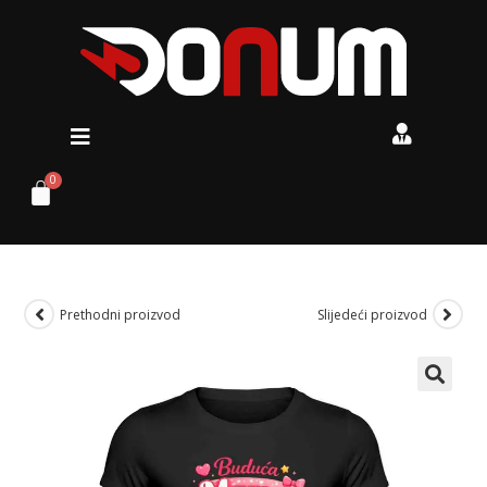
Prethodni proizvod
Slijedeći proizvod