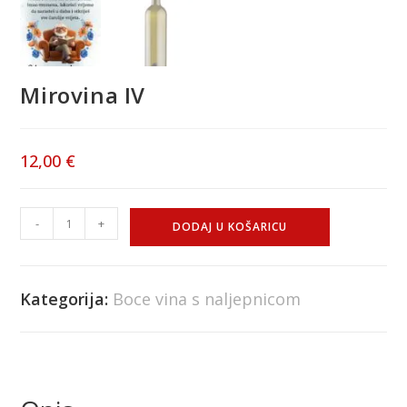
Mirovina IV
12,00
€
-
+
DODAJ U KOŠARICU
Kategorija:
Boce vina s naljepnicom