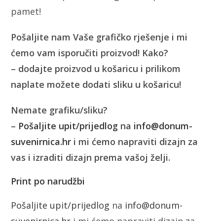
pamet!
Pošaljite nam Vaše grafičko rješenje i mi
ćemo vam isporučiti proizvod! Kako?
– dodajte proizvod u košaricu i prilikom
naplate možete dodati sliku u košaricu!
Nemate grafiku/sliku?
–
Pošaljite upit/prijedlog
na
info@donum-
suvenirnica.hr
i mi ćemo napraviti dizajn za
vas i izraditi dizajn prema vašoj želji.
Print po narudžbi
Pošaljite upit/prijedlog
na
info@donum-