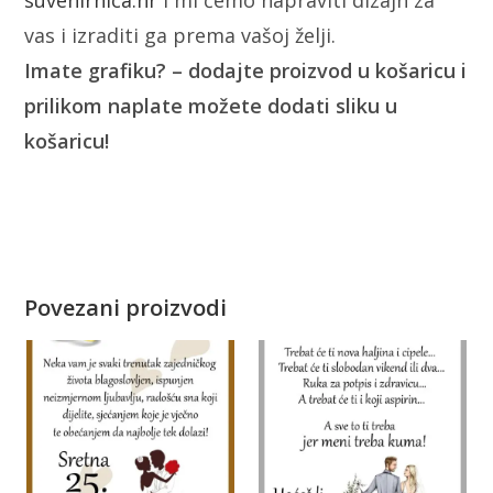
suvenirnica.hr
i mi ćemo napraviti dizajn za
vas i izraditi ga prema vašoj želji.
Imate grafiku? – dodajte proizvod u košaricu i
prilikom naplate možete dodati sliku u
košaricu!
Povezani proizvodi