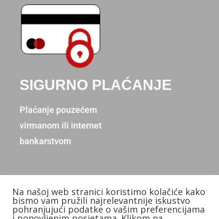
SIGURNO PLAĆANJE
Plaćanje pouzećem
virmanom ili internet
bankarstvom
Na našoj web stranici koristimo kolačiće kako
Copyright © 2026. Donum d.o.o.
bismo vam pružili najrelevantnije iskustvo
pohranjujući podatke o vašim preferencijama
Izradio: KB Studios
i ponovljenim posjetama. Klikom na