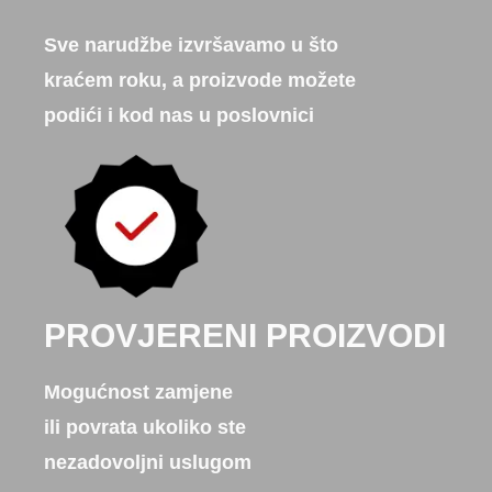
Sve narudžbe izvršavamo u što
kraćem roku, a proizvode možete
podići i kod nas u poslovnici
PROVJERENI PROIZVODI
Mogućnost zamjene
ili povrata ukoliko ste
nezadovoljni uslugom