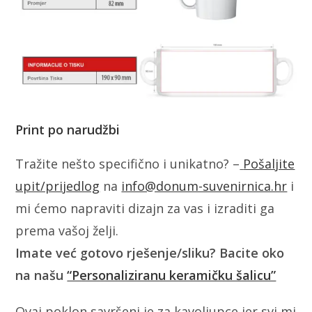
Print po narudžbi
Tražite nešto specifično i unikatno? –
Pošaljite
upit/prijedlog
na
info@donum-suvenirnica.hr
i
mi ćemo napraviti dizajn za vas i izraditi ga
prema vašoj želji.
Imate već gotovo rješenje/sliku? Bacite oko
na našu
“Personaliziranu keramičku šalicu”
Ovaj poklon savršeni je za kavoljupce jer svi mi