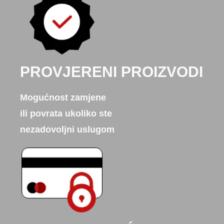
PROVJERENI PROIZVODI
Mogućnost zamjene
ili povrata ukoliko ste
nezadovoljni uslugom