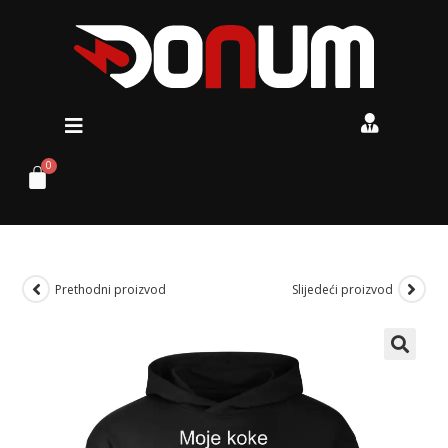
Prethodni proizvod
Slijedeći proizvod