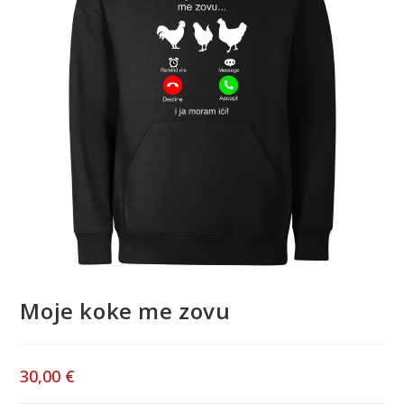
Moje koke me zovu
30,00
€