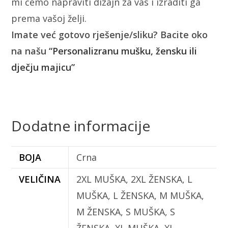
mi ćemo napraviti dizajn za vas i izraditi ga
prema vašoj želji.
Imate već gotovo rješenje/sliku? Bacite oko
na našu
“Personalizranu mušku, žensku ili
dječju majicu”
Dodatne informacije
BOJA
Crna
VELIČINA
2XL MUŠKA, 2XL ŽENSKA, L
MUŠKA, L ŽENSKA, M MUŠKA,
M ŽENSKA, S MUŠKA, S
ŽENSKA, XL MUŠKA, XL