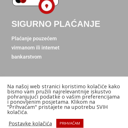
SIGURNO PLAĆANJE
Plaćanje pouzećem
virmanom ili internet
bankarstvom
Na našoj web stranici koristimo kolačiće kako
Copyright © 2026. Donum d.o.o.
bismo vam pružili najrelevantnije iskustvo
pohranjujući podatke o vašim preferencijama
Izradio: KB Studios
i ponovljenim posjetama. Klikom na
"Prihvaćam" pristajete na upotrebu SVIH
kolačića.
Postavke kolačića
PRIHVAĆAM