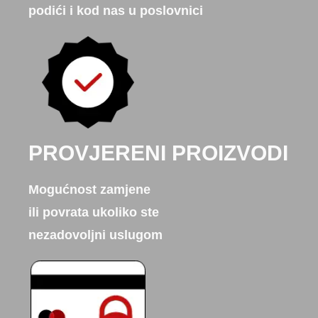
podići i kod nas u poslovnici
PROVJERENI PROIZVODI
Mogućnost zamjene
ili povrata ukoliko ste
nezadovoljni uslugom