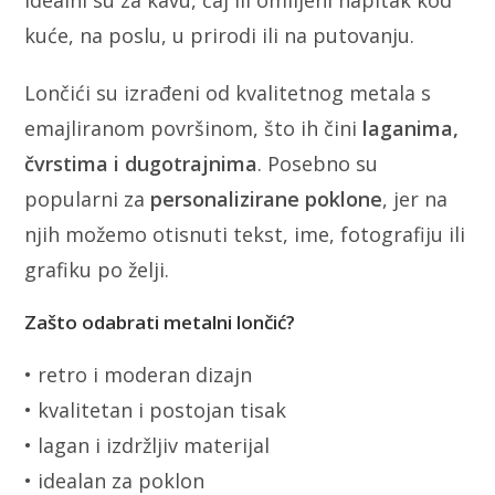
Idealni su za kavu, čaj ili omiljeni napitak kod
kuće, na poslu, u prirodi ili na putovanju.
Lončići su izrađeni od kvalitetnog metala s
emajliranom površinom, što ih čini
laganima,
čvrstima i dugotrajnima
. Posebno su
popularni za
personalizirane poklone
, jer na
njih možemo otisnuti tekst, ime, fotografiju ili
grafiku po želji.
Zašto odabrati metalni lončić?
• retro i moderan dizajn
• kvalitetan i postojan tisak
• lagan i izdržljiv materijal
• idealan za poklon