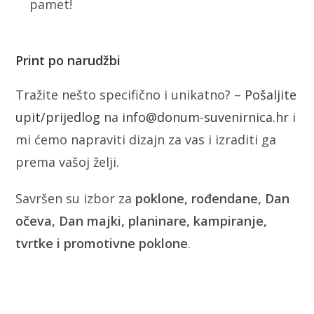
pamet!
Print po narudžbi
Tražite nešto specifično i unikatno? –
Pošaljite
upit/prijedlog
na
info@donum-suvenirnica.hr
i
mi ćemo napraviti dizajn za vas i izraditi ga
prema vašoj želji.
Savršen su izbor za
poklone, rođendane, Dan
očeva, Dan majki, planinare, kampiranje,
tvrtke i promotivne poklone
.