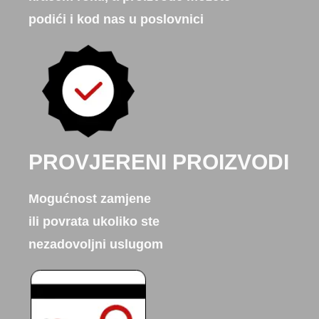
podići i kod nas u poslovnici
PROVJERENI PROIZVODI
Mogućnost zamjene
ili povrata ukoliko ste
nezadovoljni uslugom