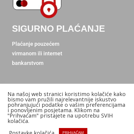
SIGURNO PLAĆANJE
Plaćanje pouzećem
virmanom ili internet
bankarstvom
Na našoj web stranici koristimo kolačiće kako
Copyright © 2026. Donum d.o.o.
bismo vam pružili najrelevantnije iskustvo
pohranjujući podatke o vašim preferencijama
Izradio: KB Studios
i ponovljenim posjetama. Klikom na
"Prihvaćam" pristajete na upotrebu SVIH
kolačića.
Postavke kolačića
PRIHVAĆAM