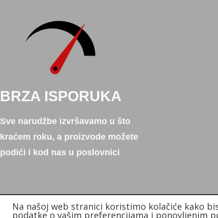
BRZA ISPORUKA
Sve narudžbe izvršavamo u što
kraćem roku, a proizvode možete
podići i kod nas u poslovnici
Na našoj web stranici koristimo kolačiće kako bi
Copyright © 2026. Donum d.o.o.
podatke o vašim preferencijama i ponovljenim po