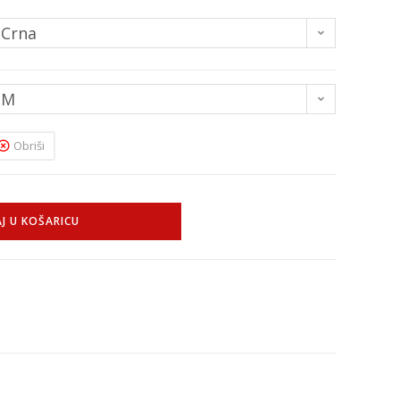
Crna
M
Obriši
J U KOŠARICU