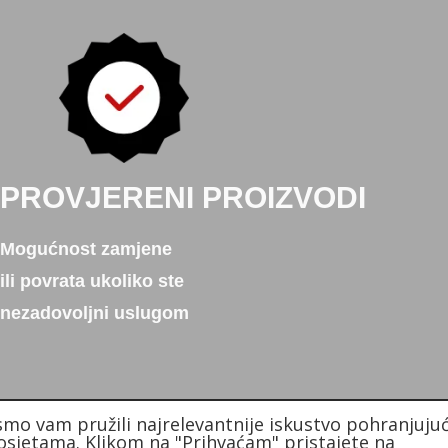
PROVJERENI PROIZVODI
Mogućnost zamjene
ili povrata ukoliko ste
nezadovoljni uslugom
smo vam pružili najrelevantnije iskustvo pohranjujuć
sjetama. Klikom na "Prihvaćam" pristajete na