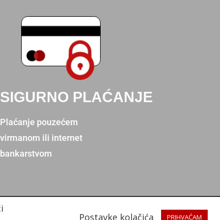
SIGURNO PLAĆANJE
Plaćanje pouzećem
virmanom ili internet
bankarstvom
i
Postavke kolačića
PRIHVAĆAM