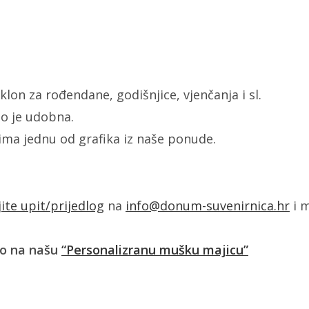
lon za rođendane, godišnjice, vjenčanja i sl.
o je udobna.
žima jednu od grafika iz naše ponude.
jite upit/prijedlog
na
info@donum-suvenirnica.hr
i m
ko na našu
“Personalizranu mušku majicu”