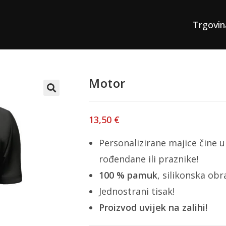
Trgovin
Motor
13,50
€
Personalizirane majice čine u
rođendane ili praznike!
100 % pamuk
, silikonska ob
Jednostrani tisak!
Proizvod uvijek na zalihi!