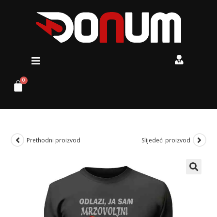
Prethodni proizvod
Slijedeći proizvod