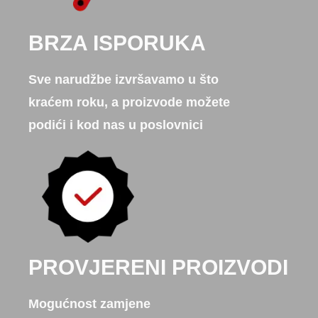
BRZA ISPORUKA
Sve narudžbe izvršavamo u što
kraćem roku, a proizvode možete
podići i kod nas u poslovnici
PROVJERENI PROIZVODI
Mogućnost zamjene