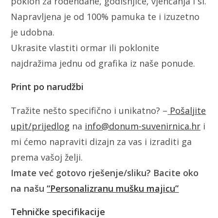
poklon za rođendane, godišnjice, vjenčanja i sl.
Napravljena je od 100% pamuka te i izuzetno
je udobna.
Ukrasite vlastiti ormar ili poklonite
najdražima jednu od grafika iz naše ponude.
Print po narudžbi
Tražite nešto specifično i unikatno? –
Pošaljite
upit/prijedlog
na
info@donum-suvenirnica.hr
i
mi ćemo napraviti dizajn za vas i izraditi ga
prema vašoj želji.
Imate već gotovo rješenje/sliku? Bacite oko
na našu
“Personalizranu mušku majicu”
Tehničke specifikacije