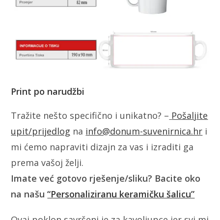
Print po narudžbi
Tražite nešto specifično i unikatno? –
Pošaljite
upit/prijedlog
na
info@donum-suvenirnica.hr
i
mi ćemo napraviti dizajn za vas i izraditi ga
prema vašoj želji.
Imate već gotovo rješenje/sliku? Bacite oko
na našu
“Personaliziranu keramičku šalicu”
Ovaj poklon savršeni je za kavoljupce jer svi mi