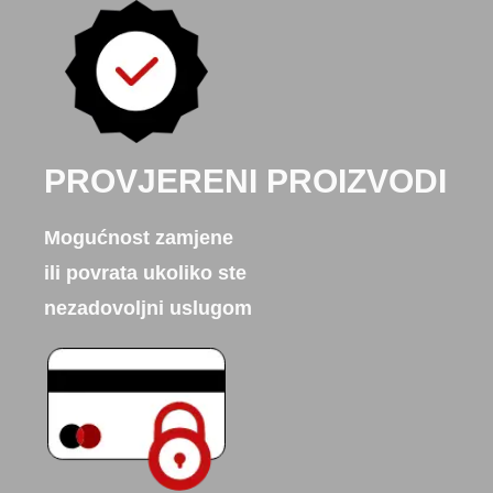
PROVJERENI PROIZVODI
Mogućnost zamjene
ili povrata ukoliko ste
nezadovoljni uslugom