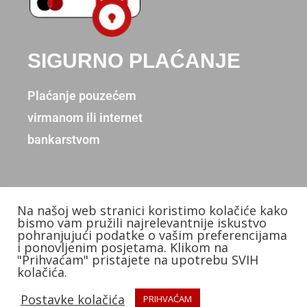
SIGURNO PLAĆANJE
Plaćanje pouzećem
virmanom ili internet
bankarstvom
Na našoj web stranici koristimo kolačiće kako
Copyright © 2026. Donum d.o.o.
bismo vam pružili najrelevantnije iskustvo
pohranjujući podatke o vašim preferencijama
Izradio: KB Studios
i ponovljenim posjetama. Klikom na
"Prihvaćam" pristajete na upotrebu SVIH
kolačića.
Postavke kolačića
PRIHVAĆAM