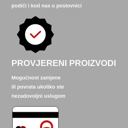
podići i kod nas u poslovnici
PROVJERENI PROIZVODI
Mogućnost zamjene
ili povrata ukoliko ste
nezadovoljni uslugom