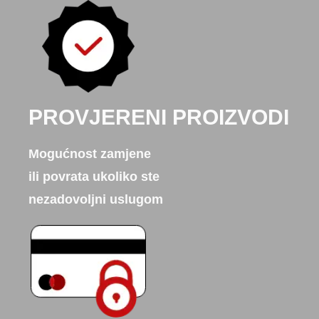
PROVJERENI PROIZVODI
Mogućnost zamjene
ili povrata ukoliko ste
nezadovoljni uslugom