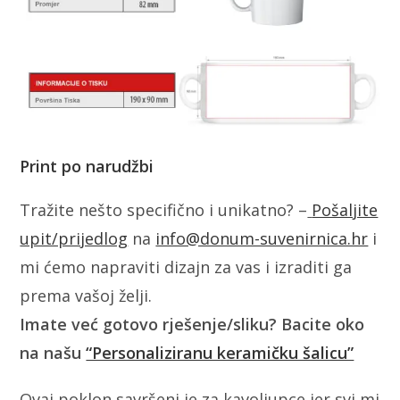
Print po narudžbi
Tražite nešto specifično i unikatno? –
Pošaljite
upit/prijedlog
na
info@donum-suvenirnica.hr
i
mi ćemo napraviti dizajn za vas i izraditi ga
prema vašoj želji.
Imate već gotovo rješenje/sliku? Bacite oko
na našu
“Personaliziranu keramičku šalicu”
Ovaj poklon savršeni je za kavoljupce jer svi mi