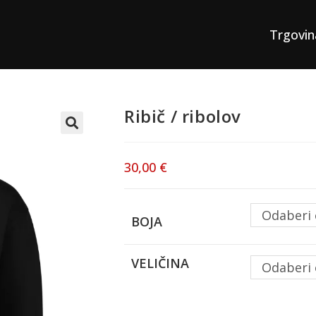
Trgovin
Ribič / ribolov
30,00
€
Odaberi 
BOJA
VELIČINA
Odaberi 