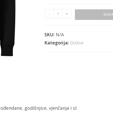
-
+
DODA
SKU:
N/A
Kategorija:
Dukse
ođendane, godišnjice, vjenčanja i sl.