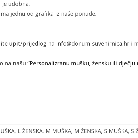
 je udobna.
žima jednu od grafika iz naše ponude.
jite upit/prijedlog
na
info@donum-suvenirnica.hr
i m
ko na našu
“Personalizranu mušku, žensku ili dječju
MUŠKA, L ŽENSKA, M MUŠKA, M ŽENSKA, S MUŠKA, S 