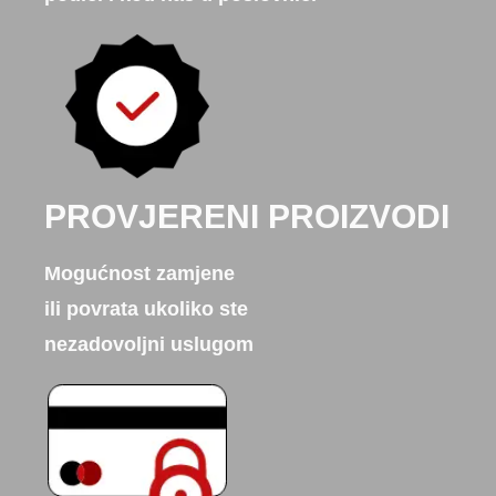
PROVJERENI PROIZVODI
Mogućnost zamjene
ili povrata ukoliko ste
nezadovoljni uslugom