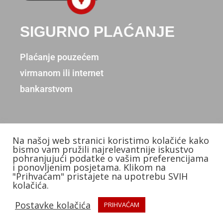
SIGURNO PLAĆANJE
Plaćanje pouzećem
virmanom ili internet
bankarstvom
Na našoj web stranici koristimo kolačiće kako
Copyright © 2026. Donum d.o.o.
bismo vam pružili najrelevantnije iskustvo
pohranjujući podatke o vašim preferencijama
Izradio: KB Studios
i ponovljenim posjetama. Klikom na
"Prihvaćam" pristajete na upotrebu SVIH
kolačića.
Postavke kolačića
PRIHVAĆAM