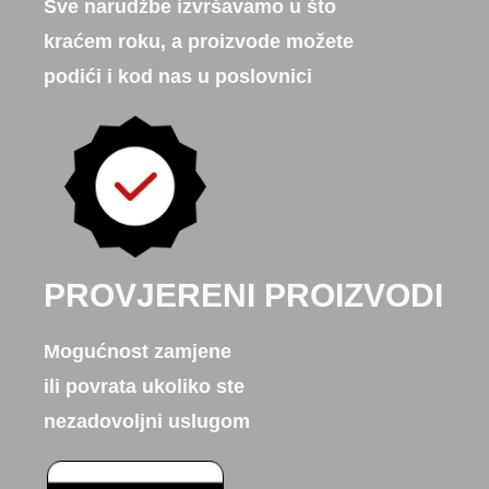
Sve narudžbe izvršavamo u što
kraćem roku, a proizvode možete
podići i kod nas u poslovnici
PROVJERENI PROIZVODI
Mogućnost zamjene
ili povrata ukoliko ste
nezadovoljni uslugom