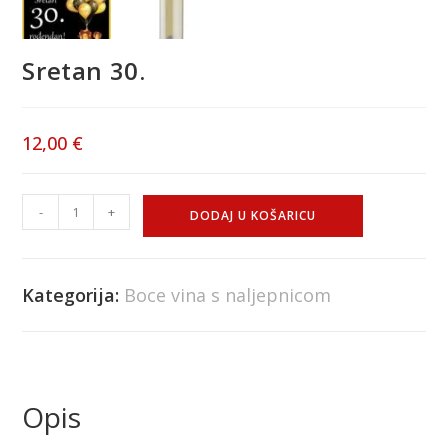
Sretan 30.
12,00
€
-
+
DODAJ U KOŠARICU
Kategorija:
Boce vina s naljepnicom
Opis