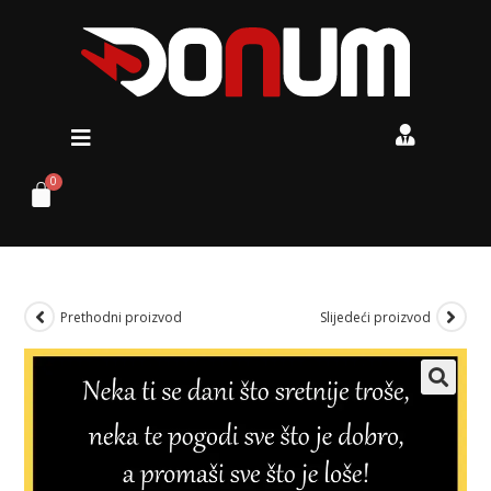
Prethodni proizvod
Slijedeći proizvod