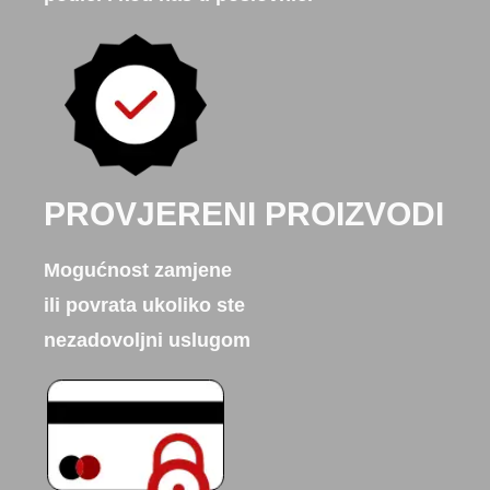
PROVJERENI PROIZVODI
Mogućnost zamjene
ili povrata ukoliko ste
nezadovoljni uslugom