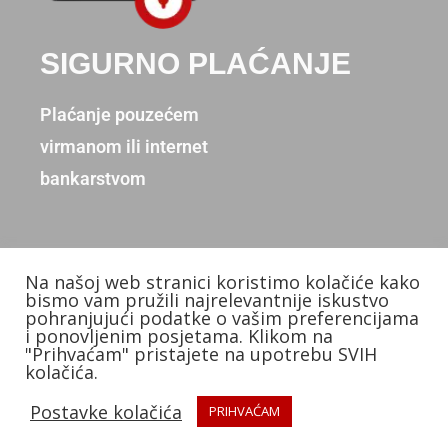
SIGURNO PLAĆANJE
Plaćanje pouzećem
virmanom ili internet
bankarstvom
Na našoj web stranici koristimo kolačiće kako
Copyright © 2026. Donum d.o.o.
bismo vam pružili najrelevantnije iskustvo
pohranjujući podatke o vašim preferencijama
Izradio: KB Studios
i ponovljenim posjetama. Klikom na
"Prihvaćam" pristajete na upotrebu SVIH
kolačića.
Postavke kolačića
PRIHVAĆAM