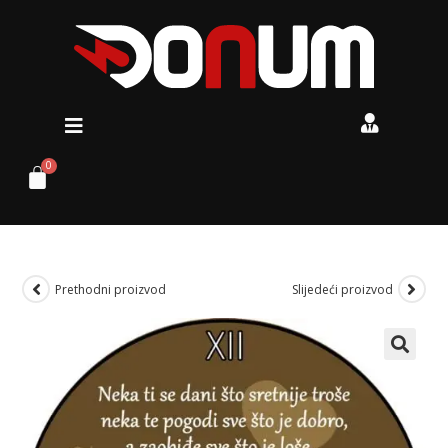
Prethodni proizvod
Slijedeći proizvod