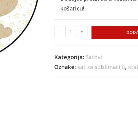
košaricu!
-
+
DODA
Kategorija:
Satovi
Oznake:
sat za sublimaciju
,
sta