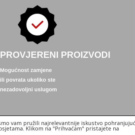
PROVJERENI PROIZVODI
Mogućnost zamjene
ili povrata ukoliko ste
nezadovoljni uslugom
smo vam pružili najrelevantnije iskustvo pohranjujuć
sjetama. Klikom na "Prihvaćam" pristajete na