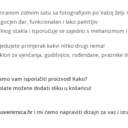
iziranom zidnom satu sa fotografijom po Vašoj želji
gocjen dar, funkcionalan i lako pamtljiv.
alnog stakla i isporučuje se zajedno s mehanizmom i
edujete primjerak kakvi nitko drugi nema!
klon za vjenčanja, godišnjice, rođendane, praznike ili 
ćemo vam isporučiti proizvod! Kako?
plate možete dodati sliku u košaricu!
venirnica.hr
i mi ćemo napraviti dizajn za vas i izr