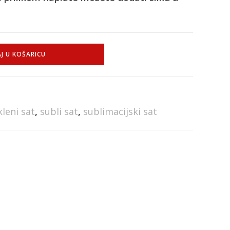
J U KOŠARICU
kleni sat
,
subli sat
,
sublimacijski sat