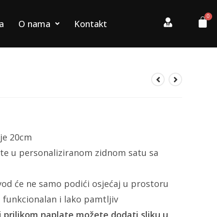
a
O nama
Kontakt
 je 20cm
vate u personaliziranom zidnom satu sa
vod će ne samo podići osjećaj u prostoru
 funkcionalan i lako pamtljiv
i prilikom naplate možete dodati sliku u