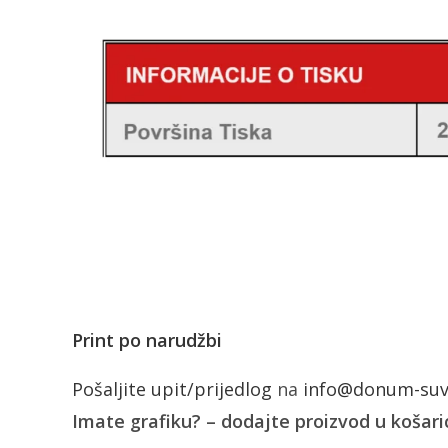
Print po narudžbi
Pošaljite upit/prijedlog
na
info@donum-suve
Imate grafiku? – dodajte proizvod u košaric