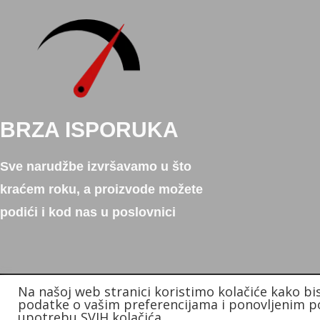
BRZA ISPORUKA
Sve narudžbe izvršavamo u što
kraćem roku, a proizvode možete
podići i kod nas u poslovnici
Na našoj web stranici koristimo kolačiće kako bi
Copyright © 2026. Donum d.o.o.
podatke o vašim preferencijama i ponovljenim po
Izradio: KB Studios
upotrebu SVIH kolačića.