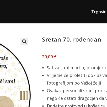
Trgovin
Sretan 70. rođendan
20,00
€
Sat za sublimaciju, promjera
Vrijeme će proletiti dok uži
fotografijom po Vašoj želji
Ovakav personalizirani proiz
nego će ostati dragocjen dar,
Dodajte proizvod u košaricu 