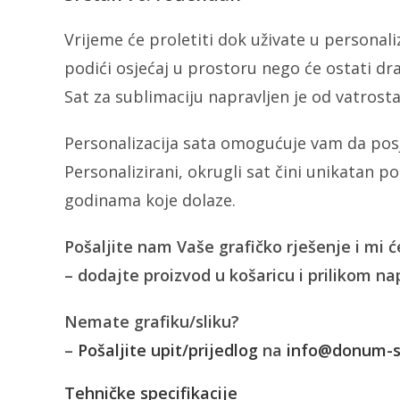
Vrijeme će proletiti dok uživate u personal
podići osjećaj u prostoru nego će ostati dra
Sat za sublimaciju napravljen je od vatrost
Personalizacija sata omogućuje vam da posj
Personalizirani, okrugli sat čini unikatan po
godinama koje dolaze.
Pošaljite nam Vaše grafičko rješenje i mi 
– dodajte proizvod u košaricu i prilikom na
Nemate grafiku/sliku?
–
Pošaljite upit/prijedlog
na
info@donum-su
Tehničke specifikacije