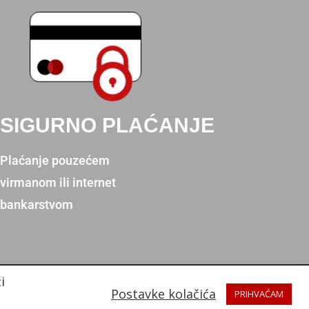
SIGURNO PLAĆANJE
Plaćanje pouzećem
virmanom ili internet
bankarstvom
i
Postavke kolačića
PRIHVAĆAM