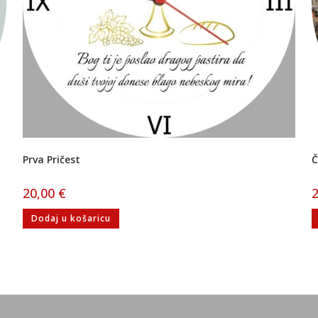
Prva Pričest
Č
20,00
€
Dodaj u košaricu