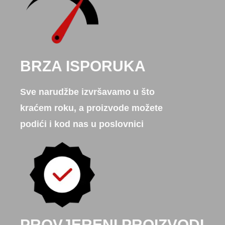
BRZA ISPORUKA
Sve narudžbe izvršavamo u što
kraćem roku, a proizvode možete
podići i kod nas u poslovnici
PROVJERENI PROIZVODI