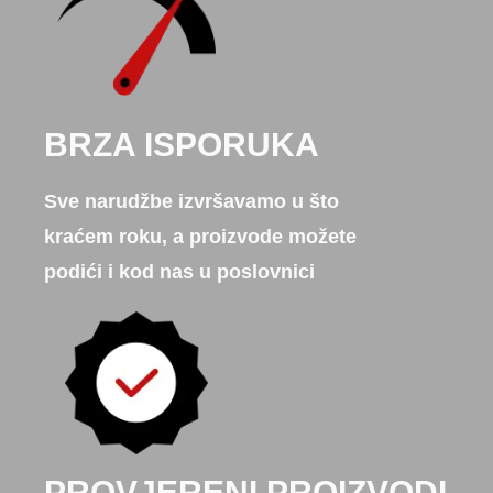
BRZA ISPORUKA
Sve narudžbe izvršavamo u što
kraćem roku, a proizvode možete
podići i kod nas u poslovnici
PROVJERENI PROIZVODI