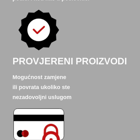
PROVJERENI PROIZVODI
Mogućnost zamjene
ili povrata ukoliko ste
nezadovoljni uslugom