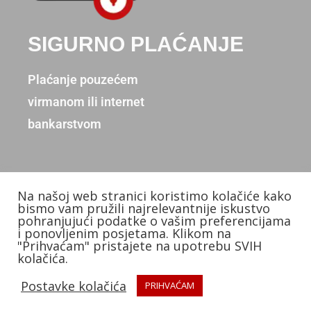
SIGURNO PLAĆANJE
Plaćanje pouzećem
virmanom ili internet
bankarstvom
Na našoj web stranici koristimo kolačiće kako
Copyright © 2026. Donum d.o.o.
bismo vam pružili najrelevantnije iskustvo
pohranjujući podatke o vašim preferencijama
Izradio: KB Studios
i ponovljenim posjetama. Klikom na
"Prihvaćam" pristajete na upotrebu SVIH
kolačića.
Postavke kolačića
PRIHVAĆAM